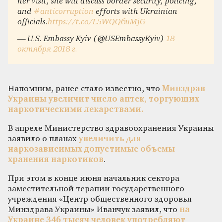
her visit, she will discuss border security, policing,
and
#anticorruption
efforts with Ukrainian
officials.
https://t.co/L5WQQ6uMjG
— U.S. Embassy Kyiv (@USEmbassyKyiv)
18
октября 2018 г.
Напомним, ранее стало известно, что
Минздрав
Украины увеличит число аптек, торгующих
наркотическими лекарствами.
В апреле Министерство здравоохранения Украины
заявило о планах
увеличить для
наркозависимых допустимые объемы
хранения наркотиков
.
При этом в конце июня начальник сектора
заместительной терапии государственного
учреждения «Центр общественного здоровья
Минздрава Украины» Иванчук заявил, что
на
Украине 346 тысяч человек употребляют