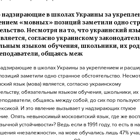
 надзирающие в школах Украины за укрепле
нием «мовных» позиций заметили одно ст
ельство. Несмотря на то, что украинский яз
является, согласно украинскому законодател
льным языком обучения, школьники, их род
еподаватели, общаясь меж
надзирающие в школах Украины за укреплением и расш
позиций заметили одно странное обстоятельство. Несмот
нский язык (мова) является, согласно украинскому
ельству, обязательным языком обучения, школьники, их
еподаватели, общаясь между собой, до сих пор пользуют
ексикой. И это явление вызывает у надзирающих глухое
ие. Опять невыносимый московитский язык, где же вос
ычной устойчивости»? Ведь если в 1991 году, то есть в н
шения «незалежности», на мове обучались лишь 47% учащ