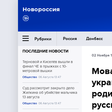
Новороссия
Россия
Донбасс
Рубрики
ПОСЛЕДНИЕ НОВОСТИ
02 Ноября 1
Ближний Восток
Терновой и Киселёв вышли в
финал ЧЕ в прыжках с 10-
Мова
метровой вышки
Общество
Общество
06 Августа 13:47
укра
Культура
Суд рассмотрит закрыто дело
роди
Жилкина об убийстве мальчика
13 августа
русс
Общество
06 Августа 13:47