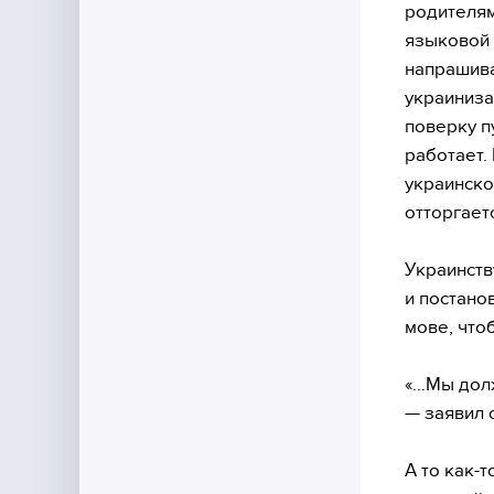
родителям
языковой о
напрашива
украиниза
поверку п
работает.
украинско
отторгает
Украинств
и постано
мове, что
«…Мы долж
— заявил 
А то как-