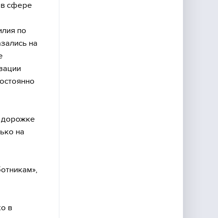
 в сфере
илия по
азались на
е
зации
постоянно
й дорожке
ько на
отникам»,
ко в