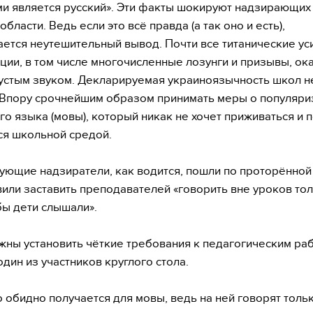
и является русский». Эти факты шокируют надзирающих
бласти. Ведь если это всё правда (а так оно и есть),
ется неутешительный вывод. Почти все титанические ус
ции, в том числе многочисленные лозунги и призывы, ок
устым звуком. Декларируемая украиноязычность школ н
 Впору срочнейшим образом принимать меры о популяри
го языка (мовы), который никак не хочет приживаться и 
ся школьной средой.
ующие надзиратели, как водится, пошли по проторённо
вили заставить преподавателей «говорить вне уроков тол
бы дети слышали».
ны установить чёткие требования к педагогическим раб
один из участников круглого стола.
то обидно получается для мовы, ведь на ней говорят толь