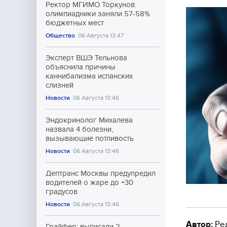
Ректор МГИМО Торкунов:
олимпиадники заняли 57-58%
бюджетных мест
Общество
06 Августа 13:47
Эксперт ВШЭ Тельнова
объяснила причины
каннибализма испанских
слизней
Новости
06 Августа 13:46
Эндокринолог Михалева
назвала 4 болезни,
вызывающие потливость
Новости
06 Августа 13:46
Дептранс Москвы предупредил
водителей о жаре до +30
градусов
Новости
06 Августа 13:46
Автор:
Ре
Грайфер: выписали 2