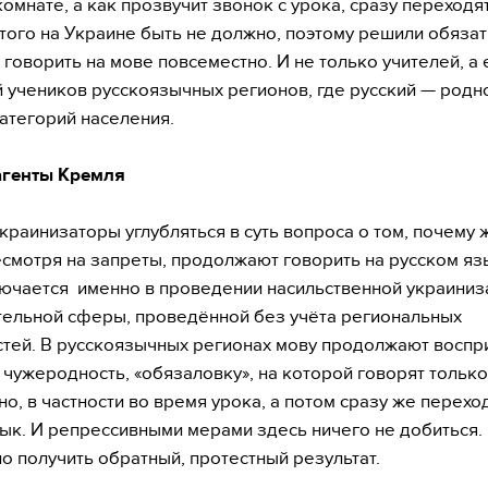
комнате, а как прозвучит звонок с урока, сразу переходя
Этого на Украине быть не должно, поэтому решили обязат
 говорить на мове повсеместно. И не только учителей, а
 учеников русскоязычных регионов, где русский — родн
категорий населения.
агенты Кремля
украинизаторы углубляться в суть вопроса о том, почему
есмотря на запреты, продолжают говорить на русском яз
ючается именно в проведении насильственной украиниз
ельной сферы, проведённой без учёта региональных
тей. В русскоязычных регионах мову продолжают воспр
 чужеродность, «обязаловку», на которой говорят только
о, в частности во время урока, а потом сразу же перехо
ык. И репрессивными мерами здесь ничего не добиться.
но получить обратный, протестный результат.