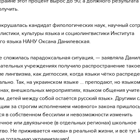
краине этот процент вырос до 90, а должного результата 
олучить.
окрушалась кандидат филологических наук, научный сот
илистики, культуры языка и социолингвистики Института
го языка НАНУ Оксана Данилевская.
е сложилась парадоксальная ситуация, — заявляла Данил
ательных учреждениях получило распространение тако
е лингвизма, как диглоссия, когда языки чётко распред
льно. Так, на украинском языке … преподают, но языко
нах, внешкольных мероприятиях, языком общения учите
и, детей между собой остаётся русский язык». Другими 
им за строгим исполнением «мовного» закона пришлось
ся в собственном бессилии и невозможности изменить
чное или двуязычное (в отдельных регионах) школьное
во. Не приживается «мова» в реальной жизни, и всё тут. 
на тотальную украинизацию!