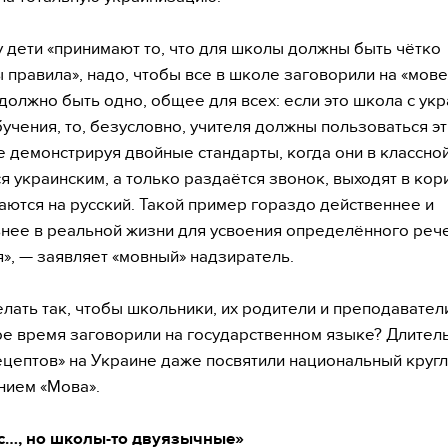
 дети «принимают то, что для школы должны быть чётко
 правила», надо, чтобы все в школе заговорили на «мове
должно быть одно, общее для всех: если это школа с ук
учения, то, безусловно, учителя должны пользоваться э
е демонстрируя двойные стандарты, когда они в классно
я украинским, а только раздаётся звонок, выходят в кор
ются на русский. Такой пример гораздо действеннее и
нее в реальной жизни для усвоения определённого реч
», — заявляет «мовный» надзиратель.
елать так, чтобы школьники, их родители и преподавател
е время заговорили на государственном языке? Длител
ецептов» на Украине даже посвятили национальный кругл
нием «Мова».
с…, но школы-то двуязычные»