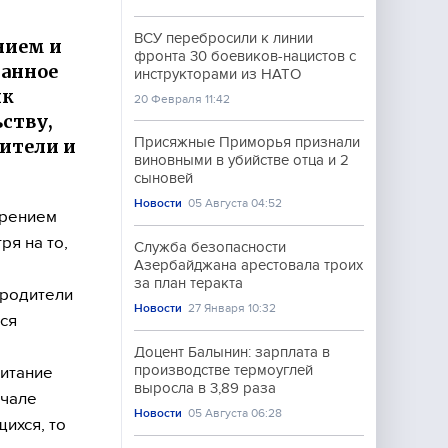
ВСУ перебросили к линии
нием и
фронта 30 боевиков-нацистов с
ранное
инструкторами из НАТО
ык
20 Февраля 11:42
ьству,
Присяжные Приморья признали
ители и
виновными в убийстве отца и 2
сыновей
Новости
05 Августа 04:52
ирением
ря на то,
Служба безопасности
Азербайджана арестовала троих
за план теракта
 родители
Новости
27 Января 10:32
ся
Доцент Балынин: зарплата в
производстве термоуглей
питание
выросла в 3,89 раза
ачале
Новости
05 Августа 06:28
ихся, то