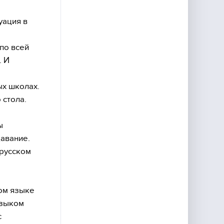
уация в
по всей
. И
х школах.
 стола.
ы
давание.
 русском
ом языке
языком
с