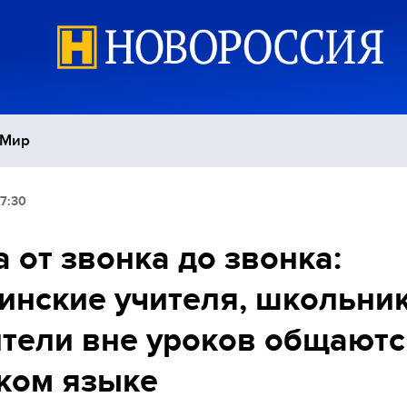
Мир
7:30
Политика
С
 от звонка до звонка:
Экономика
П
инские учителя, школьник
Спорт
тели вне уроков общаютс
ком языке