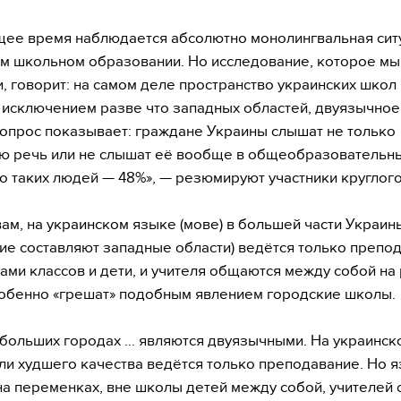
щее время наблюдается абсолютно монолингвальная сит
м школьном образовании. Но исследование, которое мы
, говорит: на самом деле пространство украинских школ 
а исключением разве что западных областей, двуязычное
опрос показывает: граждане Украины слышат не только
ю речь или не слышат её вообще в общеобразовательны
о таких людей — 48%», — резюмируют участники круглого
вам, на украинском языке (мове) в большей части Украин
ие составляют западные области) ведётся только препо
ами классов и дети, и учителя общаются между собой на
обенно «грешат» подобным явлением городские школы.
больших городах … являются двуязычными. На украинск
ли худшего качества ведётся только преподавание. Но 
а переменках, вне школы детей между собой, учителей 