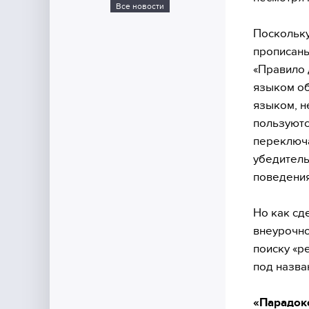
Все новости
Поскольку
прописаны
«Правило 
языком об
языком, н
пользуютс
переключа
убедитель
поведения
Но как сд
внеурочно
поиску «р
под назва
«Парадок