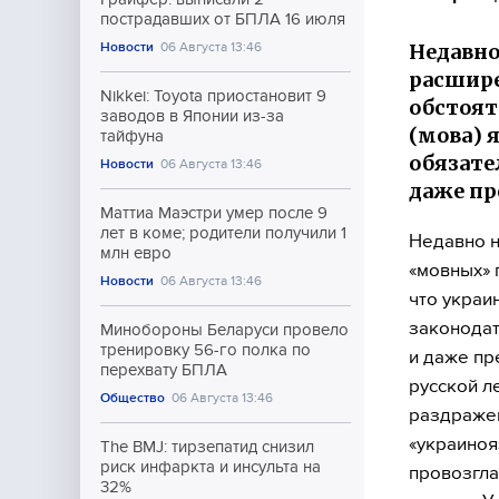
пострадавших от БПЛА 16 июля
Недавно
Новости
06 Августа 13:46
расшире
Nikkei: Toyota приостановит 9
обстоят
заводов в Японии из-за
(мова) 
тайфуна
обязате
Новости
06 Августа 13:46
даже пр
Маттиа Маэстри умер после 9
лет в коме; родители получили 1
Недавно 
млн евро
«мовных» 
Новости
06 Августа 13:46
что украи
законодат
Минобороны Беларуси провело
тренировку 56-го полка по
и даже пр
перехвату БПЛА
русской л
Общество
06 Августа 13:46
раздражен
«украинояз
The BMJ: тирзепатид снизил
риск инфаркта и инсульта на
провозгла
32%