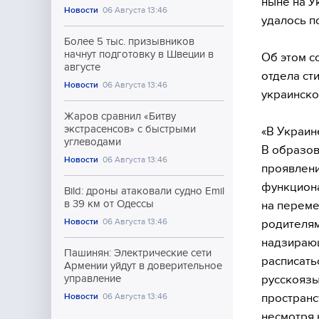
ныне на У
Новости
06 Августа 13:46
удалось п
Более 5 тыс. призывников
начнут подготовку в Швеции в
Об этом с
августе
отдела ст
Новости
06 Августа 13:46
украинско
Жаров сравнил «Битву
экстрасенсов» с быстрыми
«В Украин
углеводами
В образов
Новости
06 Августа 13:46
проявлени
функциона
Bild: дроны атаковали судно Emil
в 39 км от Одессы
на переме
Новости
06 Августа 13:46
родителям
надзирающ
Пашинян: Электрические сети
расписать
Армении уйдут в доверительное
русскоязы
управление
пространст
Новости
06 Августа 13:46
несмотря 