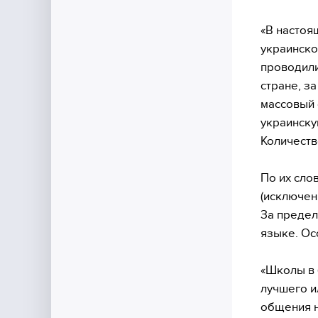
«В настоя
украинско
проводили
стране, з
массовый 
украинску
Количеств
По их сло
(исключен
За предел
языке. Ос
«Школы в 
лучшего и
общения н