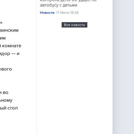
автобусу с детьми
Новости
17 Июня 18:36
».
Все новости
раинским
тим
й комнате
идор — и
евого
и во
ьному
ый стол