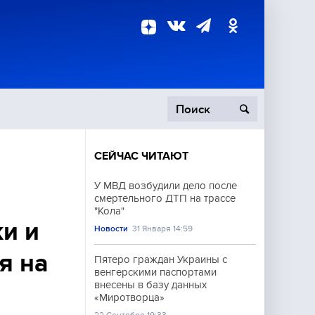
СЕЙЧАС ЧИТАЮТ
пецоперация
У МВД возбудили дело после
смертельного ДТП на трассе
роисшествия
"Кола"
и и
Новости
31 Января 14:59
я на
Пятеро граждан Украины с
венгерскими паспортами
внесены в базу данных
«Миротворца»