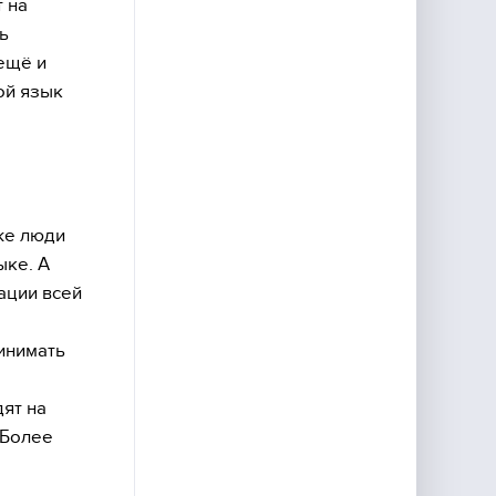
т на
ь
 ещё и
ой язык
 же люди
ыке. А
ации всей
инимать
дят на
 Более