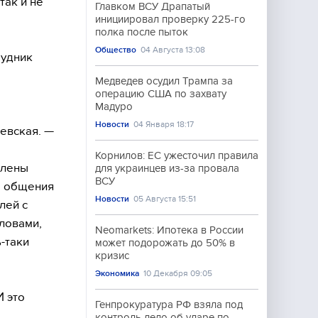
так и не
Главком ВСУ Драпатый
инициировал проверку 225-го
полка после пыток
Общество
04 Августа 13:08
рудник
Медведев осудил Трампа за
операцию США по захвату
Мадуро
Новости
04 Января 18:17
евская. —
е
Корнилов: ЕС ужесточил правила
елены
для украинцев из-за провала
ВСУ
м общения
Новости
05 Августа 15:51
лей с
словами,
Neomarkets: Ипотека в России
-таки
может подорожать до 50% в
кризис
Экономика
10 Декабря 09:05
И это
Генпрокуратура РФ взяла под
контроль дело об ударе по