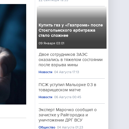
22 Сентября 19:33
Купить газ у «Газпрома» после
Стокгольмского арбитража
стало сложнее
09 Января 03:01
Двое сотрудников ЗАЭС
оказались в тяжелом состоянии
после взрыва мины
Новости
04 Августа 17:13
ПСЖ уступил Мальорке 0:3 в
товарищеском матче
Новости
06 Августа 00:45
Эксперт Марочко сообщил о
зачистке у Райгородка и
уничтожении ДРГ ВСУ
Общество
04 Августа 01:23