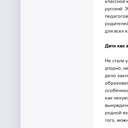
классной 
русский. 
педагогов
родителей
для всех 
Дети как 
Не стали 
упорно, н
дело закл
образоват
особеннос
как некую
вынужденн
родной яз
того, мож