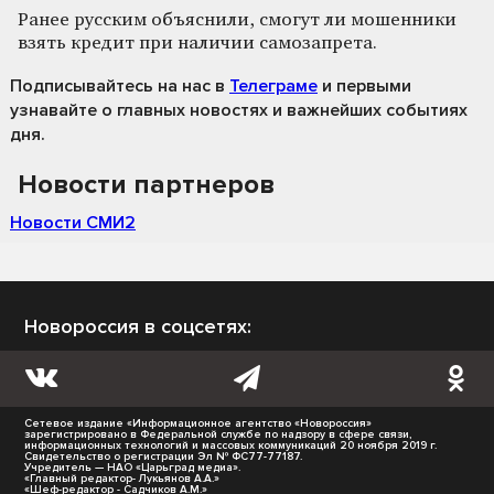
Ранее русским объяснили, смогут ли мошенники
взять кредит при наличии самозапрета.
Подписывайтесь на нас
в
Телеграме
и первыми
узнавайте о главных новостях и важнейших событиях
дня.
Новости партнеров
Новости СМИ2
Новороссия в соцсетях:
Сетевое издание «Информационное агентство «Новороссия»
зарегистрировано в Федеральной службе по надзору в сфере связи,
информационных технологий и массовых коммуникаций 20 ноября 2019 г.
Свидетельство о регистрации Эл № ФС77-77187.
Учредитель — НАО «Царьград медиа».
«Главный редактор- Лукьянов А.А.»
«Шеф-редактор - Садчиков А.М.»