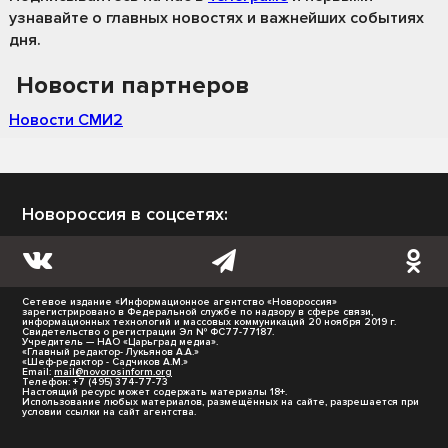
узнавайте о главных новостях и важнейших событиях
дня.
Новости партнеров
Новости СМИ2
Новороссия в соцсетях:
Сетевое издание «Информационное агентство «Новороссия»
зарегистрировано в Федеральной службе по надзору в сфере связи,
информационных технологий и массовых коммуникаций 20 ноября 2019 г.
Свидетельство о регистрации Эл № ФС77-77187.
Учредитель — НАО «Царьград медиа».
«Главный редактор- Лукьянов А.А.»
«Шеф-редактор - Садчиков А.М.»
Email:
mail@novorosinform.org
Телефон: +7 (495) 374-77-73
Настоящий ресурс может содержать материалы 18+.
Использование любых материалов, размещённых на сайте, разрешается при
условии ссылки на сайт агентства.