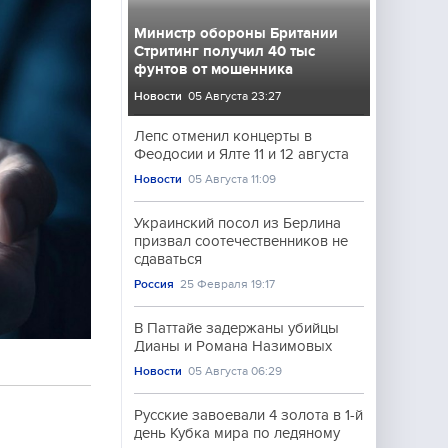
Министр обороны Британии
Стритинг получил 40 тыс
фунтов от мошенника
Новости
05 Августа 23:27
Лепс отменил концерты в
Феодосии и Ялте 11 и 12 августа
Новости
05 Августа 11:09
Украинский посол из Берлина
призвал соотечественников не
сдаваться
Россия
25 Февраля 19:17
В Паттайе задержаны убийцы
Дианы и Романа Назимовых
Новости
05 Августа 06:29
Русские завоевали 4 золота в 1-й
день Кубка мира по ледяному