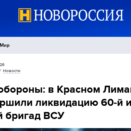
Мир
:26
Политика
С
/
Новости
Экономика
П
бороны: в Красном Лима
ршили ликвидацию 60-й 
Спорт
й бригад ВСУ