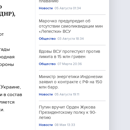
плаванию
ю
Новости
05 Августа 01:34
(ДНР),
Марочко предупредил об
отсутствии самоликвидации мин
«Лепестки» ВСУ
ют
Общество
03 Августа 18:34
гады
Вдовы ВСУ протестуют против
родная
лимита в 15 млн гривен
бороны
Общество
07 Марта 20:36
Министр энергетики Индонезии
заявил о контракте с РФ на 150
 Украине,
млн барр.
и в состав
Новости
05 Августа 19:11
ляется
Путин вручит Орден Жукова
и.
Президентскому полку к 90-
летию
Новости
08 Мая 13:33