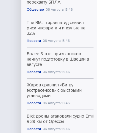
перехвату БПЛА
Общество
06 Августа 13:46
The BMJ: тирзепатид снизил
риск инфаркта и инсульта на
32%
Новости
06 Августа 13:46
Более 5 тыс. призывников
начнут подготовку в Швеции в
августе
Новости
06 Августа 13:46
Жаров сравнил «Битву
экстрасенсов» с быстрыми
углеводами
Новости
06 Августа 13:46
Bild: дроны атаковали судно Emil
в 39 км от Одессы
Новости
06 Августа 13:46