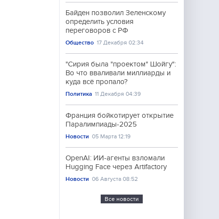
Байден позволил Зеленскому
определить условия
переговоров с РФ
Общество
17 Декабря 02:34
"Сирия была "проектом" Шойгу":
Во что вваливали миллиарды и
куда всё пропало?
Политика
11 Декабря 04:39
Франция бойкотирует открытие
Паралимпиады-2025
Новости
05 Марта 12:19
OpenAI: ИИ-агенты взломали
Hugging Face через Artifactory
Новости
06 Августа 08:52
Все новости