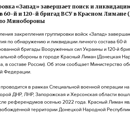
овка «Запад» завершает поиск и ликвидаци
в 60-й и 120-й бригад ВСУ в Красном Лимане 
ло Минобороны
ения закрепления группировки войск «Запад» заверша
ия по обнаружению и ликвидации личного состава 60-й
ованной бригады Вооружённых сил Украины и 120-й бри
альной обороны в городе Красный Лиман (Донецкая На
а, в составе России). Об этом сообщает Министерство о
й Федерации.
проводится в рамках Специальной военной операции на
торой ДНР, ЛНР, Запорожская и Херсонская области вошл
сле референдумов осенью 2022 года. Красный Лиман яв
вобождённой территории Донецкой Народной Республик