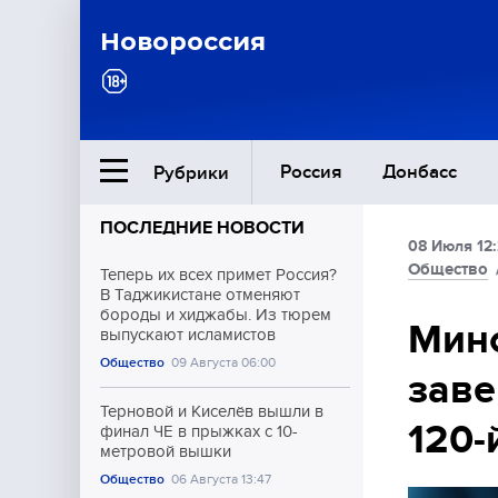
Новороссия
Россия
Донбасс
Рубрики
ПОСЛЕДНИЕ НОВОСТИ
08 Июля 12
Ближний Восток
Общество
Теперь их всех примет Россия?
В Таджикистане отменяют
бороды и хиджабы. Из тюрем
Общество
Мино
выпускают исламистов
Общество
09 Августа 06:00
заве
Культура
Терновой и Киселёв вышли в
120-
финал ЧЕ в прыжках с 10-
метровой вышки
Общество
06 Августа 13:47