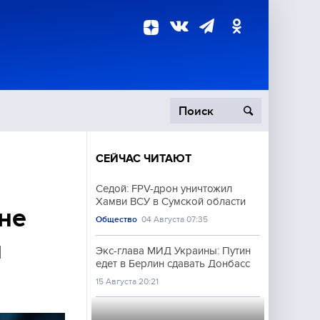
СЕЙЧАС ЧИТАЮТ
пецоперация
Седой: FPV-дрон уничтожил
Хамви ВСУ в Сумской области
роисшествия
не
Общество
04 Августа 07:35
и
Экс-глава МИД Украины: Путин
едет в Берлин сдавать Донбасс
15 Августа 20:21