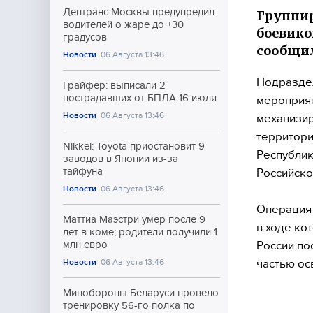
Дептранс Москвы предупредил
Группир
водителей о жаре до +30
боевико
градусов
сообщи
Новости
06 Августа 13:46
Подраздел
Грайфер: выписали 2
пострадавших от БПЛА 16 июля
мероприят
Новости
06 Августа 13:46
механизир
территори
Nikkei: Toyota приостановит 9
Республик
заводов в Японии из-за
тайфуна
Российско
Новости
06 Августа 13:46
Операция 
Маттиа Маэстри умер после 9
в ходе ко
лет в коме; родители получили 1
России по
млн евро
частью ос
Новости
06 Августа 13:46
Минобороны Беларуси провело
тренировку 56-го полка по