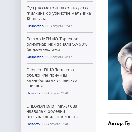
Суд рассмотрит закрыто дело
Жилкина об убийстве мальчика
13 августа
Общество
06 Августа 13:47
Ректор МГИМО Торкунов:
олимпиадники заняли 57-58%
бюджетных мест
Общество
06 Августа 13:47
Эксперт ВШЭ Тельнова
объяснила причины
каннибализма испанских
слизней
Новости
06 Августа 13:46
Эндокринолог Михалева
назвала 4 болезни,
вызывающие потливость
Автор:
Бут
Новости
06 Августа 13:46