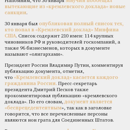
Напомним, что 30 января
Мнучин пообещал
вытекающие из «кремлевского доклада» новые
санкции
.
30 января был
опубликован полный список тех,
кто попал в «Кремлевский доклад» Минфина
США
. Список содержит 210 имен: 114 крупных
чиновников РФ и руководителей госкомпаний, а
также 96 бизнесменов, которых в документе
называют «олигархами».
Президент России Владимир Путин, комментируя
публикацию документа, отметил,
что
«Кремлевский доклад» касается каждого
гражданина России.
Пресс-секретарь
президента Дмитрий Песков также
прокомментировал публикацию «кремлевского
доклада». По его словам,
документ является
«беспрецедентентным
», так как в заголовке
говорится, что все перечисленные персоны
являются нон грата для Соединенных Штатов.