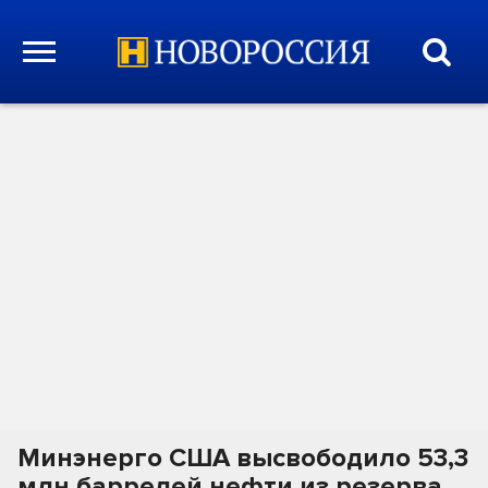
Минэнерго США высвободило 53,3
млн баррелей нефти из резерва