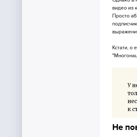
видео из 
Просто аб
подписчик
выражений
Кстати, о 
"Многонац
У н
тол
нес
к с
Не по