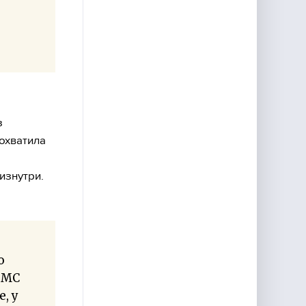
з
охватила
изнутри.
о
ОМС
, у