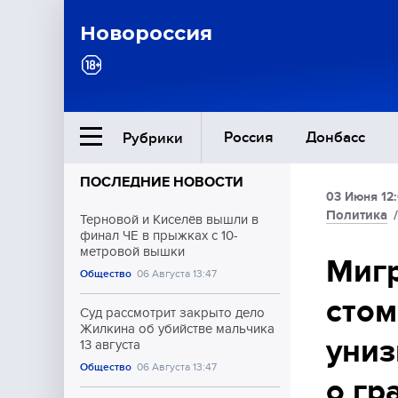
Новороссия
Россия
Донбасс
Рубрики
ПОСЛЕДНИЕ НОВОСТИ
03 Июня 12
Ближний Восток
Политика
Терновой и Киселёв вышли в
финал ЧЕ в прыжках с 10-
метровой вышки
Общество
Мигр
Общество
06 Августа 13:47
стом
Культура
Суд рассмотрит закрыто дело
Жилкина об убийстве мальчика
униз
13 августа
Общество
06 Августа 13:47
о гр