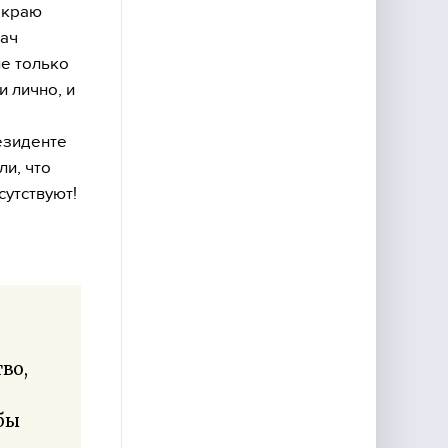
 краю
рач
не только
и лично, и
езиденте
и, что
сутствуют!
во,
бы