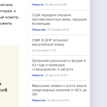
кистана
Новости
03 Августа 12:58
торая, к
США передали Украине
ый осмотр,
противопехотные мины, нарушая
ружила.
Конвенцию
Общество
27 Ноября 00:41
СМИ: В ДНР вспыхнул
масштабный пожар
30 Сентября 17:23
Добрынин рассказал о форме в
63 года и премьере
«Смешариков» 6 августа
Новости
03 Августа 02:50
а
Мирошник заявил о росте жертв
моей
среди мирных жителей от ВСУ до
391
Общество
05 Августа 01:34