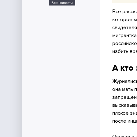
Все новости
Все расск
которое м
свидетеля
мигрантка
российско
избить вра
А кто
Журналист
она мать 
запрещенн
высказыва
плохое зн
после инц
Однако в 