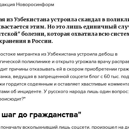
дакция Новоросинформ
я из Узбекистана устроила скандал в поликл
хвастается этим. Но это лишь единичный слу
тской" болезни, которая охватила всю систе
хранения в России.
остоке мигрантка из Узбекистана устроила дебош в
гической поликлинике и открыто угрожала врачу распра
дит причины отказывать ей в скором приобретении граж
ганка, ведущая в запрещенной соцсети блог с 60 тыс. по
ки гордится содеянным и оставляет хвастливые коммент
тами об инциденте. У русского народа лишь один вопрос:
оисходит?"
 шаг до гражданства"
 поначалу всколыхнувший лишь соцсети, произошел на дн