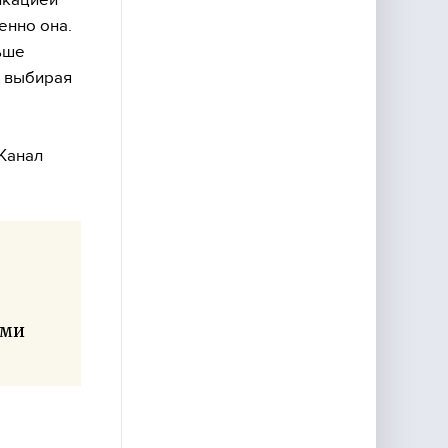
енно она.
ьше
е выбирая
 Канал
ьми