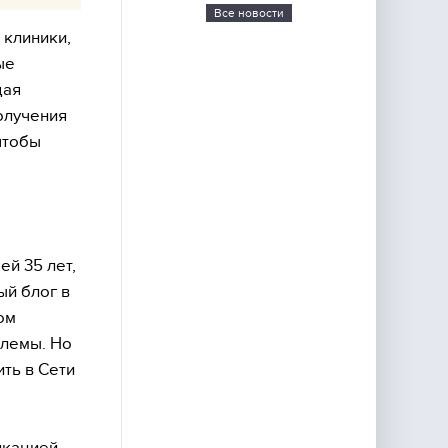
Все новости
 клиники,
ые
щая
олучения
 чтобы
ей 35 лет,
ый блог в
ом
блемы. Но
ть в Сети
икацией