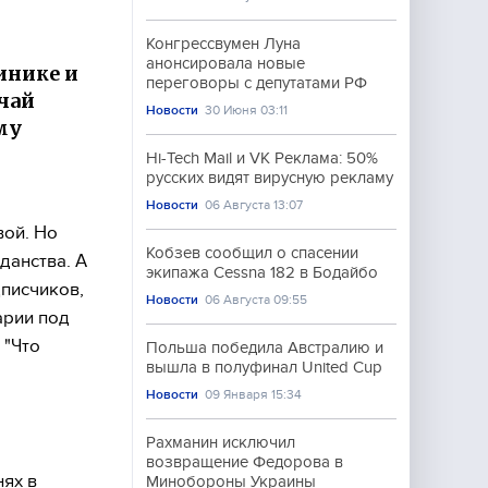
Конгрессвумен Луна
анонсировала новые
инике и
переговоры с депутатами РФ
чай
Новости
30 Июня 03:11
му
Hi-Tech Mail и VK Реклама: 50%
русских видят вирусную рекламу
Новости
06 Августа 13:07
вой. Но
Кобзев сообщил о спасении
данства. А
экипажа Cessna 182 в Бодайбо
дписчиков,
Новости
06 Августа 09:55
арии под
 "Что
Польша победила Австралию и
вышла в полуфинал United Cup
Новости
09 Января 15:34
Рахманин исключил
возвращение Федорова в
ях в
Минобороны Украины