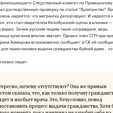
 произошедшего Следственный комитет по Приморскому
ал доследственную проверку по статье "Хулиганство". В
чень надеется, что мигрантку депортируют. И надеется 
все, кто стал свидетелем безобразной сцены в клинике – 
 видео. Зачем русским людям такие сограждане, ведь
нных хулиганов вполне хватает. Однако член СПЧ при пр
рина Ахмедова встревоженно сообщает: в СК ей сообщил
 для приостановки выдачи гражданства буйной даме… от
гневно пишет:
ересно, почему отсутствуют? Она же прямым
стом сказала, что, как только получит гражданст
дет и изобьет врача. Это, безусловно, повод
остановить процесс выдачи гражданства. Хотя 
того момента, пока женщина не зарубит себе на