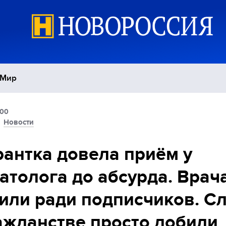
Мир
:00
Политика
С
/
Новости
Экономика
П
антка довела приём у
атолога до абсурда. Врач
Спорт
или ради подписчиков. С
ажданстве просто добили