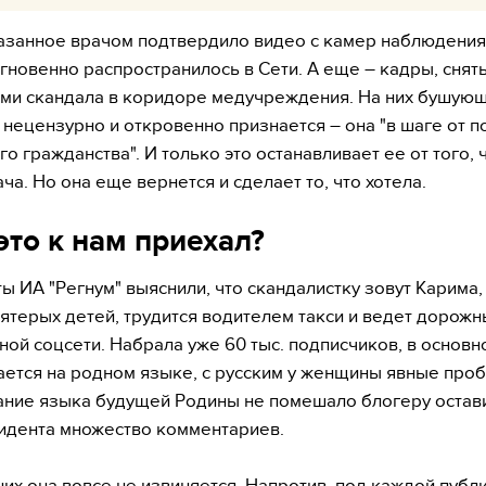
азанное врачом подтвердило видео с камер наблюдения
гновенно распространилось в Сети. А еще – кадры, снят
ми скандала в коридоре медучреждения. На них бушую
 нецензурно и откровенно признается – она "в шаге от п
го гражданства". И только это останавливает ее от того,
ча. Но она еще вернется и сделает то, что хотела.
 это к нам приехал?
ы ИА "Регнум" выяснили, что скандалистку зовут Карима, 
пятерых детей, трудится водителем такси и ведет дорожн
ой соцсети. Набрала уже 60 тыс. подписчиков, в основн
ется на родном языке, с русским у женщины явные про
ание языка будущей Родины не помешало блогеру остави
идента множество комментариев.
них она вовсе не извиняется. Напротив, под каждой публ