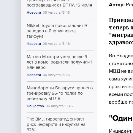
Автор:
Ре
пострадавших от БПЛА 16 июля
Новости
06 Августа 13:46
Приезжа
Nikkei: Toyota приостановит 9
теперь 
заводов в Японии из-за
"мигран
тайфуна
здравоо
Новости
06 Августа 13:46
Во Владив
Маттиа Маэстри умер после 9
лет в коме; родители получили 1
стоматоло
млн евро
МВД не ви
Новости
06 Августа 13:46
сама хули
практичес
Минобороны Беларуси провело
тренировку 56-го полка по
всеми пос
перехвату БПЛА
вообще пр
Общество
06 Августа 13:46
"Один
The BMJ: тирзепатид снизил
риск инфаркта и инсульта на
32%
Инцидент,