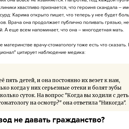
клиники хвастливо признается, что героиня скандала – им
сурд: Карима открыто пишет, что теперь у нее будет бол
ов. Врача она продолжает публично поливать грязью, н
. А еще всем напоминает, что она – многодетная мать.
ее материнстве врачу-стоматологу тоже есть что сказать.
ионал" цитирует наблюдение медика:
её пять детей, и она постоянно их везет к нам,
ько когда у них серьезные отеки и болят зубы
колько суток. На вопрос "Когда вы ходили с дет
томатологу на осмотр?" она ответила "Никогда".
вод не давать гражданство?