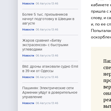
Новости
06 Августа 13:46
кабинете 
пришла с 
Более 5 тыс. призывников
слову, и 
начнут подготовку в Швеции в
августе
и, по ее 
Новости
06 Августа 13:46
Попыталас
оскорблен
Жаров сравнил «Битву
экстрасенсов» с быстрыми
углеводами
Новости
06 Августа 13:46
Пац
Bild: дроны атаковали судно Emil
спе
в 39 км от Одессы
нер
Новости
06 Августа 13:46
про
вер
Пашинян: Электрические сети
Армении уйдут в доверительное
она
управление
реа
Новости
06 Августа 13:46
выт