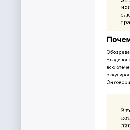
нос
зак
гра
Почем
Обозреват
Владивост
всю отече
оккупиров
Он говори
В н
ко
лиш