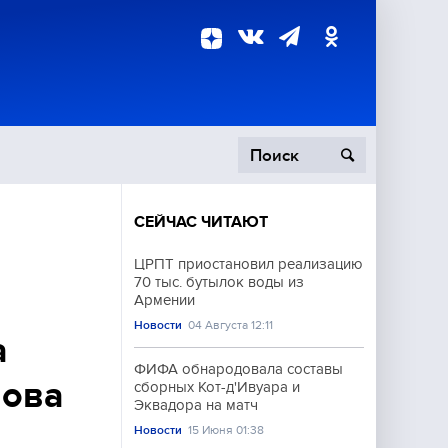
СЕЙЧАС ЧИТАЮТ
пецоперация
ЦРПТ приостановил реализацию
70 тыс. бутылок воды из
роисшествия
Армении
Новости
04 Августа 12:11
а
ФИФА обнародовала составы
лова
сборных Кот-д'Ивуара и
Эквадора на матч
Новости
15 Июня 01:38