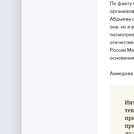
По факту
организов
Абдыева о
она, но и 
посмотрев
отечестве
России Ма
основания
Ахмедова 
Инт
тек
при
при
до 