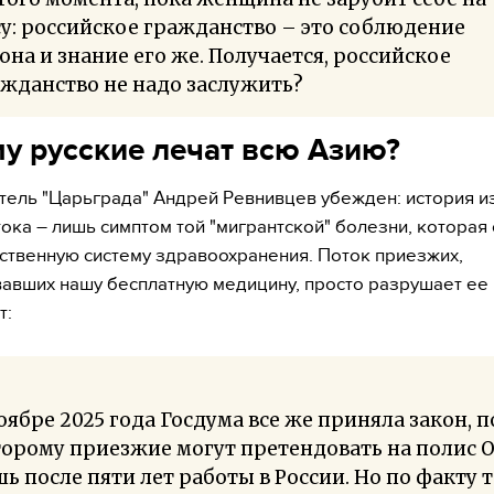
у: российское гражданство – это соблюдение
она и знание его же. Получается, российское
жданство не надо заслужить?
у русские лечат всю Азию?
ель "Царьграда" Андрей Ревнивцев убежден: история и
ока – лишь симптом той "мигрантской" болезни, которая 
ственную систему здравоохранения. Поток приезжих,
авших нашу бесплатную медицину, просто разрушает ее 
т:
оябре 2025 года Госдума все же приняла закон, п
торому приезжие могут претендовать на полис 
ь после пяти лет работы в России. Но по факту те