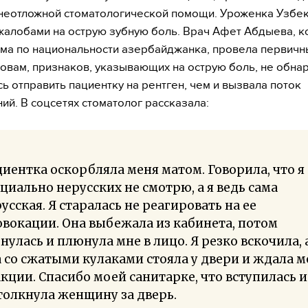
неотложной стоматологической помощи. Уроженка Узбе
жалобами на острую зубную боль. Врач Афет Абдыева, ко
сама по национальности азербайджанка, провела первичн
словам, признаков, указывающих на острую боль, не обна
ь отправить пациентку на рентген, чем и вызвала поток
ий. В соцсетях стоматолог рассказала:
иентка оскорбляла меня матом. Говорила, что я
циально нерусских не смотрю, а я ведь сама
усская. Я старалась не реагировать на ее
вокации. Она выбежала из кабинета, потом
нулась и плюнула мне в лицо. Я резко вскочила, 
 со сжатыми кулаками стояла у двери и ждала 
кции. Спасибо моей санитарке, что вступилась и
олкнула женщину за дверь.