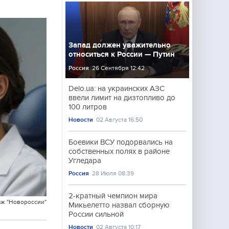
Запад должен уважительно
относиться к России — Путин
Россия
26 Сентября 12:42
Delo.ua: на украинских АЗС
ввели лимит на дизтопливо до
100 литров
Новости
02 Августа 16:50
Боевики ВСУ подорвались на
собственных полях в районе
Угледара
Россия
28 Июля 08:39
2-кратный чемпион мира
ж "Новороссии"
Микьелетто назвал сборную
России сильной
Новости
02 Августа 10:17