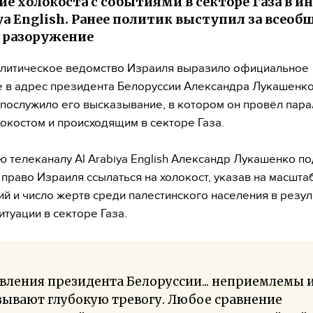
ие холокоста с событиями в секторе Газа в и
iya English. Ранее политик выступил за всеоб
 разоружение
литическое ведомство Израиля выразило официальное
 в адрес президента Белоруссии Александра Лукашенко
послужило его высказывание, в котором он провёл пар
окостом и происходящим в секторе Газа.
ю телеканалу Al Arabiya English Александр Лукашенко п
право Израиля ссылаться на холокост, указав на масшта
й и число жертв среди палестинского населения в резул
итуации в секторе Газа.
вления президента Белоруссии... неприемлемы 
зывают глубокую тревогу. Любое сравнение