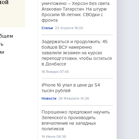
ной
уничтожено – Херсон без света.
Атакован Татарстан. На штурм
бросили 18-летних. СВОдки с
фронта
Статьи
23 Апреля 16:00
общем
Задержаться и продолжить: 45
ть
бойцов ВСУ намеренно
ми
завалили экзамен на курсах
переподготовки, чтобы остаться
в Донбассе
18 Января 07:45
iPhone 16 упал в цене до 54
тысяч рублей
Новости
26 Февраля 14:26
Порошенко предложил научить
Зеленского производить
впечатление на западных
политиков
14 Июня 04:36