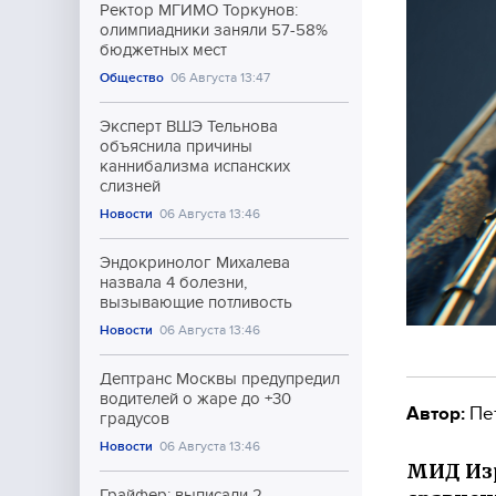
Ректор МГИМО Торкунов:
олимпиадники заняли 57-58%
бюджетных мест
Общество
06 Августа 13:47
Эксперт ВШЭ Тельнова
объяснила причины
каннибализма испанских
слизней
Новости
06 Августа 13:46
Эндокринолог Михалева
назвала 4 болезни,
вызывающие потливость
Новости
06 Августа 13:46
Дептранс Москвы предупредил
водителей о жаре до +30
Автор:
Пе
градусов
Новости
06 Августа 13:46
МИД Изр
Грайфер: выписали 2