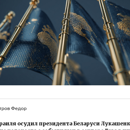
тров Федор
аиля осудил президента Беларуси Лукашенк