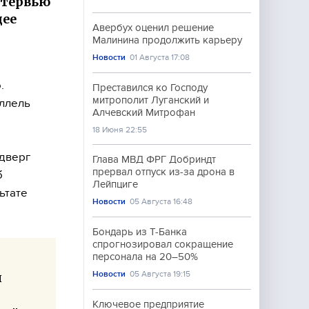
нтервью
щее
Авербух оценил решение
Малинина продолжить карьеру
Новости
01 Августа 17:08
.
Преставился ко Господу
митрополит Луганский и
аллель
Алчевский Митрофан
18 Июня 22:55
одверг
Глава МВД ФРГ Добриндт
прервал отпуск из-за дрона в
б
Лейпциге
ьтате
Новости
05 Августа 16:48
Бондарь из Т-Банка
спрогнозировал сокращение
персонала на 20–50%
Новости
05 Августа 19:15
и
Ключевое предприятие