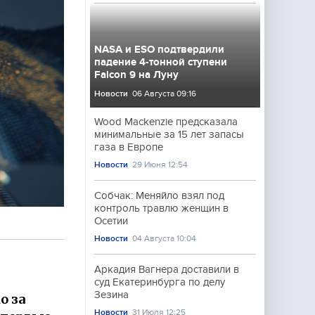
NASA и ESO подтвердили
падение 4-тонной ступени
Falcon 9 на Луну
Новости
06 Августа 09:16
Wood Mackenzie предсказала
минимальные за 15 лет запасы
газа в Европе
Новости
29 Июня 12:54
Собчак: Меняйло взял под
контроль травлю женщин в
Осетии
Новости
04 Августа 10:04
Аркадия Вагнера доставили в
суд Екатеринбурга по делу
Зезина
о за
Новости
31 Июля 12:25