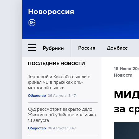
Новороссия
Россия
Донбасс
Рубрики
ПОСЛЕДНИЕ НОВОСТИ
16 Июня 20:
Ближний Восток
Новости
Терновой и Киселёв вышли в
финал ЧЕ в прыжках с 10-
метровой вышки
Общество
МИД
Общество
06 Августа 13:47
за с
Культура
Суд рассмотрит закрыто дело
Жилкина об убийстве мальчика
13 августа
Общество
06 Августа 13:47