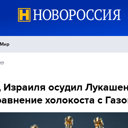
Мир
17
Политика
С
Экономика
П
 Израиля осудил Лукаше
равнение холокоста с Газо
Спорт