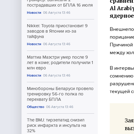
сравнен
пострадавших от БПЛА 16 июля
Al Arab
Новости
06 Августа 13:46
ядерное
Nikkei: Toyota приостановит 9
Внешнепо
заводов в Японии из-за
порицание
тайфуна
Причиной 
Новости
06 Августа 13:46
между хол
Маттиа Маэстри умер после 9
лет в коме; родители получили 1
В интервь
млн евро
сомнению 
Новости
06 Августа 13:46
разрушени
Минобороны Беларуси провело
текущей с
тренировку 56-го полка по
перехвату БПЛА
Общество
06 Августа 13:46
Зая
The BMJ: тирзепатид снизил
риск инфаркта и инсульта на
вы
32%