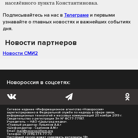
населённого пункта Константиновка.
Подписывайтесь на нас
в
Телеграме
и первыми
узнавайте о главных новостях и важнейших событиях
дня.
Новости партнеров
Новости СМИ2
Новороссия в соцсетях:
Сетевое издание «Информационное агентство «Новороссия»
зарегистрировано в Федеральной службе по надзору в сфере связи,
информационных технологий и массовых коммуникаций 20 ноября 2019 г.
Свидетельство о регистрации Эл № ФС77-77187.
Учредитель — НАО «Царьград медиа».
«Главный редактор- Лукьянов А.А.»
«Шеф-редактор - Садчиков А.М.»
Email:
mail@novorosinform.org
Телефон: +7 (495) 374-77-73
Настоящий ресурс может содержать материалы 18+.