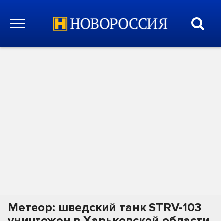
Метеор: шведский танк STRV-103
уничтожен в Харьковской области