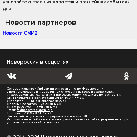
узнавайте о главных новостях и важнейших событиях
дня.
Новости партнеров
Новости СМИ2
Новороссия в соцсетях:
Сетевое издание «Информационное агентство «Новороссия»
зарегистрировано в Федеральной службе по надзору в сфере связи,
информационных технологий и массовых коммуникаций 20 ноября 2019 г.
Свидетельство о регистрации Эл № ФС77-77187.
Учредитель — НАО «Царьград медиа».
«Главный редактор- Лукьянов А.А.»
«Шеф-редактор - Садчиков А.М.»
Email:
mail@novorosinform.org
Телефон: +7 (495) 374-77-73
Настоящий ресурс может содержать материалы 18+.
Использование любых материалов, размещённых на сайте, разрешается при
условии ссылки на сайт агентства.