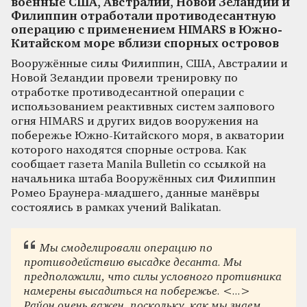
военные США, Австралии, Новой Зеландии и
Филиппин отработали противодесантную
операцию с применением HIMARS в Южно-
Китайском море вблизи спорных островов
Вооружённые силы Филиппин, США, Австралии и
Новой Зеландии провели тренировку по
отработке противодесантной операции с
использованием реактивных систем залпового
огня HIMARS и других видов вооружения на
побережье Южно-Китайского моря, в акватории
которого находятся спорные острова. Как
сообщает газета Manila Bulletin со ссылкой на
начальника штаба Вооружённых сил Филиппин
Ромео Браунера-младшего, данные манёвры
состоялись в рамках учений Balikatan.
Мы смоделировали операцию по
противодействию высадке десанта. Мы
предположили, что силы условного противника
намерены высадиться на побережье. <...>
Район очень важен, поскольку, как мы знаем,