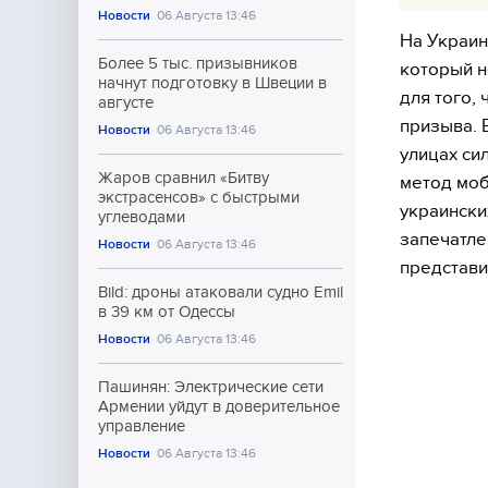
Новости
06 Августа 13:46
На Украин
Более 5 тыс. призывников
который н
начнут подготовку в Швеции в
для того,
августе
призыва. 
Новости
06 Августа 13:46
улицах си
Жаров сравнил «Битву
метод моб
экстрасенсов» с быстрыми
украински
углеводами
запечатле
Новости
06 Августа 13:46
представи
Bild: дроны атаковали судно Emil
в 39 км от Одессы
Новости
06 Августа 13:46
Пашинян: Электрические сети
Армении уйдут в доверительное
управление
Новости
06 Августа 13:46