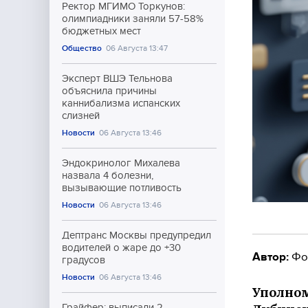
Ректор МГИМО Торкунов:
олимпиадники заняли 57-58%
бюджетных мест
Общество
06 Августа 13:47
Эксперт ВШЭ Тельнова
объяснила причины
каннибализма испанских
слизней
Новости
06 Августа 13:46
Эндокринолог Михалева
назвала 4 болезни,
вызывающие потливость
Новости
06 Августа 13:46
Дептранс Москвы предупредил
водителей о жаре до +30
Автор:
Фо
градусов
Новости
06 Августа 13:46
Уполном
Грайфер: выписали 2