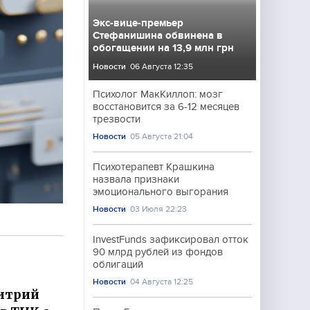
Экс-вице-премьер
Стефанишина обвинена в
обогащении на 13,9 млн грн
Новости
06 Августа 12:35
Психолог МакКиллоп: мозг
восстановится за 6-12 месяцев
трезвости
Новости
05 Августа 21:04
Психотерапевт Крашкина
назвала признаки
эмоционального выгорания
Новости
03 Июля 22:23
InvestFunds зафиксировал отток
90 млрд рублей из фондов
облигаций
Новости
04 Августа 12:25
митрий