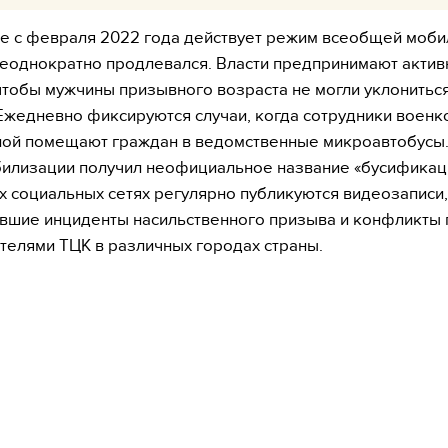
е с февраля 2022 года действует режим всеобщей моби
еоднократно продлевался. Власти предпринимают акти
 чтобы мужчины призывного возраста не могли уклониться
Ежедневно фиксируются случаи, когда сотрудники военк
лой помещают граждан в ведомственные микроавтобусы.
илизации получил неофициальное название «бусификаци
х социальных сетях регулярно публикуются видеозаписи,
вшие инциденты насильственного призыва и конфликты 
телями ТЦК в различных городах страны.