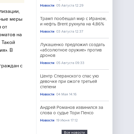
Новости
05 Августа 12:29
лизации,
вные меры
Трамп пообещал мир с Ираном,
и нефть Brent рухнула на 4,86%
 от
Новости
03 Августа 12:37
оматов на
 Такой
Лукашенко предложил создать
я». В
«абсолютное оружие» против
дронов
Новости
05 Августа 09:33
граждан с
Центр Сперанского спас ухо
девочке при ожоге третьей
степени
Новости
04 Мая 14:16
Андрей Романов извинился за
слова о судье Тори Пенсо
Новости
19 Июня 17:12
Все новости