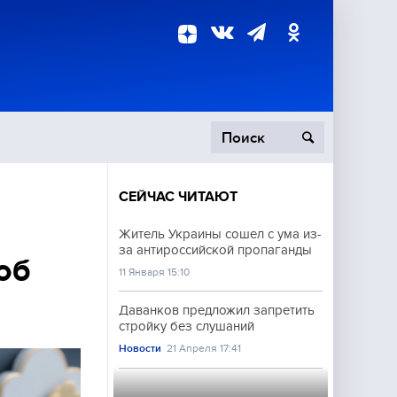
СЕЙЧАС ЧИТАЮТ
пецоперация
Житель Украины сошел с ума из-
за антироссийской пропаганды
роисшествия
об
11 Января 15:10
Даванков предложил запретить
стройку без слушаний
Новости
21 Апреля 17:41