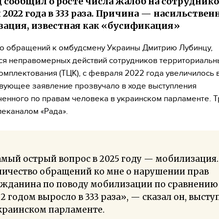
 сообщил о росте числа жалоб на сотруднико
 2022 года в 333 раза. Причина — насильствен
ация, известная как «бусификация»
о обращений к омбудсмену Украины Дмитрию Лубинцу,
я неправомерных действий сотрудников территориальн
омплектования (ТЦК), с февраля 2022 года увеличилось в
вующее заявление прозвучало в ходе выступления
енного по правам человека в украинском парламенте. 
леканалом «Рада».
мый острый вопрос в 2025 году — мобилизация.
личество обращений ко мне о нарушении прав
ажданина по поводу мобилизации по сравнению
2 годом выросло в 333 раза», — сказал он, высту
краинском парламенте.