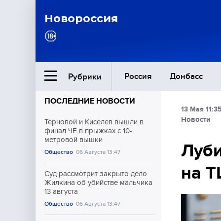
Новороссия
Россия
Донбасс
Рубрики
ПОСЛЕДНИЕ НОВОСТИ
13 Мая 11:3
Ближний Восток
Новости
Терновой и Киселёв вышли в
финал ЧЕ в прыжках с 10-
метровой вышки
Общество
Луби
Общество
06 Августа 13:47
на Т
Культура
Суд рассмотрит закрыто дело
Жилкина об убийстве мальчика
13 августа
Общество
06 Августа 13:47