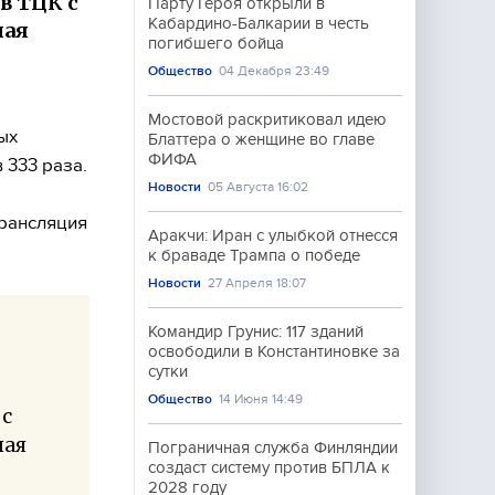
в ТЦК с
Парту Героя открыли в
Кабардино-Балкарии в честь
ная
погибшего бойца
Общество
04 Декабря 23:49
Мостовой раскритиковал идею
ых
Блаттера о женщине во главе
ФИФА
 333 раза.
Новости
05 Августа 16:02
Трансляция
Аракчи: Иран с улыбкой отнесся
к браваде Трампа о победе
Новости
27 Апреля 18:07
Командир Грунис: 117 зданий
освободили в Константиновке за
сутки
Общество
14 Июня 14:49
 с
пая
Пограничная служба Финляндии
создаст систему против БПЛА к
2028 году