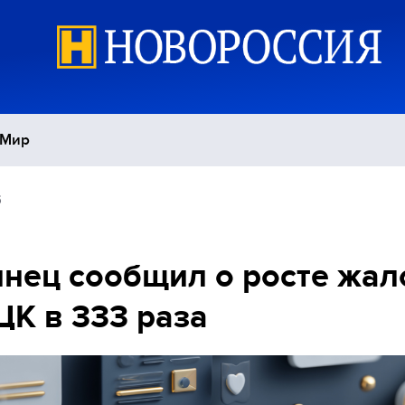
Мир
5
Политика
С
Экономика
П
нец сообщил о росте жал
ЦК в 333 раза
Спорт