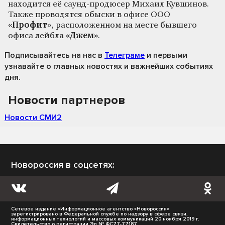
находится её саунд-продюсер Михаил Кувшинов.
Также проводятся обыски в офисе ООО
«Профит»
, расположенном на месте бывшего
офиса лейбла
«Джем»
.
Подписывайтесь на нас
в
Телеграме
и первыми
узнавайте о главных новостях и важнейших событиях
дня.
Новости партнеров
Новости СМИ2
Новороссия в соцсетях:
Сетевое издание «Информационное агентство «Новороссия»
зарегистрировано в Федеральной службе по надзору в сфере связи,
информационных технологий и массовых коммуникаций 20 ноября 2019 г.
Свидетельство о регистрации Эл № ФС77-77187.