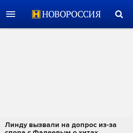
Линду вызвали на допрос из-за
спора с Фадеевым о хитах