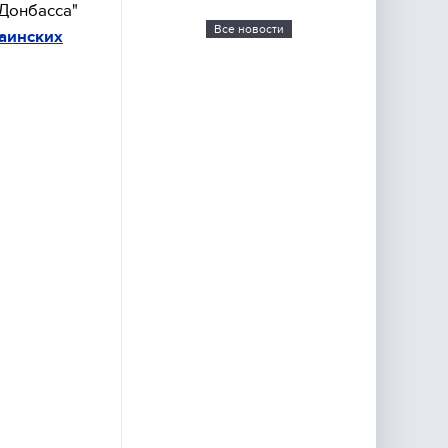
 Донбасса"
Все новости
раинских