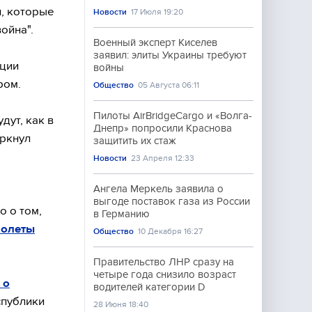
и, которые
Новости
17 Июля 19:20
ойна".
Военный эксперт Киселев
заявил: элиты Украины требуют
ации
войны
ром.
Общество
05 Августа 06:11
Пилоты AirBridgeCargo и «Волга-
дут, как в
Днепр» попросили Краснова
еркнул
защитить их стаж
Новости
23 Апреля 12:33
Ангела Меркель заявила о
выгоде поставок газа из России
о о том,
в Германию
полеты
Общество
10 Декабря 16:27
Правительство ЛНР сразу на
четыре года снизило возраст
 о
водителей категории D
спублики
28 Июня 18:40