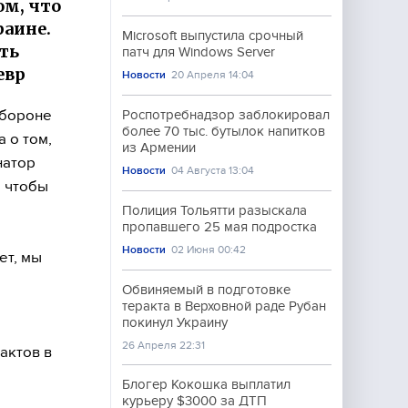
ом, что
раине.
Microsoft выпустила срочный
ть
патч для Windows Server
евр
Новости
20 Апреля 14:04
обороне
Роспотребнадзор заблокировал
более 70 тыс. бутылок напитков
 о том,
из Армении
натор
Новости
04 Августа 13:04
, чтобы
Полиция Тольятти разыскала
пропавшего 25 мая подростка
Новости
02 Июня 00:42
ет, мы
Обвиняемый в подготовке
теракта в Верховной раде Рубан
покинул Украину
26 Апреля 22:31
актов в
Блогер Кокошка выплатил
курьеру $3000 за ДТП