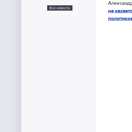
Александр
Все новости
не касает
политико