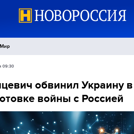
Мир
я 09:30
Политика
С
цевич обвинил Украину в
Экономика
П
отовке войны с Россией
Спорт