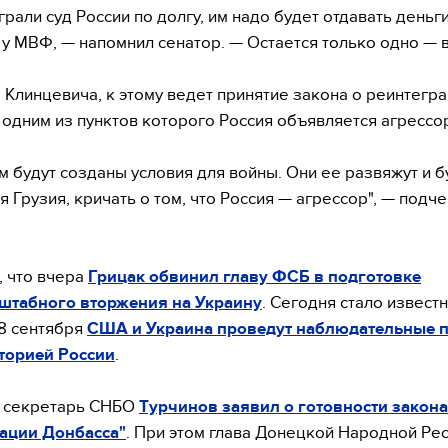
грали суд России по долгу, им надо будет отдавать деньг
 у МВФ, — напомнил сенатор. — Остается только одно — в
 Клинцевича, к этому ведет принятие закона о реинтегр
 одним из пунктов которого Россия объявляется агрессо
м будут созданы условия для войны. Они ее развяжут и бу
я Грузия, кричать о том, что Россия — агрессор", — подч
 что вчера
Грицак обвинил главу ФСБ в подготовке
штабного вторжения на Украину
. Сегодня стало известн
 8 сентября
США и Украина проведут наблюдательные 
торией России
.
а секретарь СНБО
Турчинов заявил о готовности закона
ации Донбасса"
. При этом глава Донецкой Народной Ре