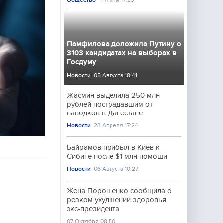
Общество
11 Июня 17:29
Памфилова доложила Путину о
3103 кандидатах на выборах в
Госдуму
Новости
05 Августа 18:41
Жасмин выделила 250 млн
рублей пострадавшим от
паводков в Дагестане
Новости
23 Апреля 17:24
Байрамов прибыл в Киев к
Сибиге после $1 млн помощи
Новости
06 Августа 10:27
Жена Порошенко сообщила о
резком ухудшении здоровья
экс-президента
07 Октября 08:50