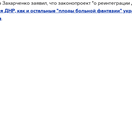
 Захарченко заявил, что законопроект "о реинтеграции
ся ДНР, как и остальные "плоды больной фантазии" ук
в
.