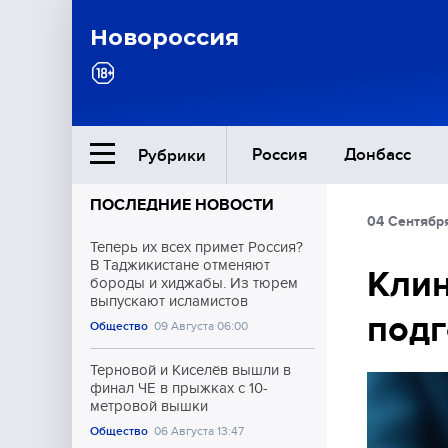
Новороссия
Россия
Донбасс
Рубрики
ПОСЛЕДНИЕ НОВОСТИ
04 Сентябр
Ближний Восток
Теперь их всех примет Россия?
В Таджикистане отменяют
Клин
бороды и хиджабы. Из тюрем
Общество
выпускают исламистов
подг
Общество
09 Августа 06:00
Культура
Терновой и Киселёв вышли в
финал ЧЕ в прыжках с 10-
метровой вышки
Общество
06 Августа 13:47