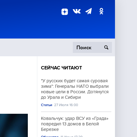
СЕЙЧАС ЧИТАЮТ
пецоперация
"У русских будет самая суровая
зима": Генералы НАТО выбрали
роисшествия
новые цели в России. Дотянутся
до Урала и Сибири
Статьи
27 Июля 16:00
Ковальчук: удар ВСУ из «Града»
повредил 13 домов в Белой
Березке