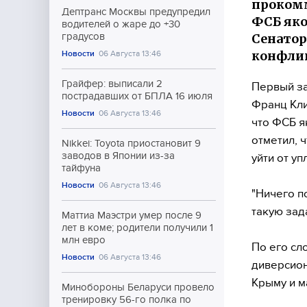
прокомм
Дептранс Москвы предупредил
ФСБ яко
водителей о жаре до +30
Cенатор
градусов
конфлик
Новости
06 Августа 13:46
Грайфер: выписали 2
Первый за
пострадавших от БПЛА 16 июля
Франц Кли
Новости
06 Августа 13:46
что ФСБ я
отметил, 
Nikkei: Toyota приостановит 9
заводов в Японии из-за
уйти от у
тайфуна
Новости
06 Августа 13:46
"Ничего п
такую зад
Маттиа Маэстри умер после 9
лет в коме; родители получили 1
млн евро
По его сл
Новости
06 Августа 13:46
диверсион
Крыму и м
Минобороны Беларуси провело
тренировку 56-го полка по