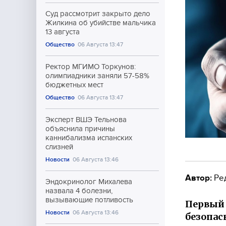
Суд рассмотрит закрыто дело
Жилкина об убийстве мальчика
13 августа
Общество
06 Августа 13:47
Ректор МГИМО Торкунов:
олимпиадники заняли 57-58%
бюджетных мест
Общество
06 Августа 13:47
Эксперт ВШЭ Тельнова
объяснила причины
каннибализма испанских
слизней
Новости
06 Августа 13:46
Автор:
Ре
Эндокринолог Михалева
назвала 4 болезни,
вызывающие потливость
Первый 
Новости
06 Августа 13:46
безопас