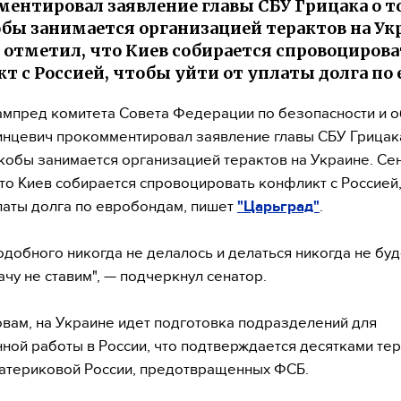
ентировал заявление главы СБУ Грицака о т
бы занимается организацией терактов на Ук
 отметил, что Киев собирается спровоцирова
т с Россией, чтобы уйти от уплаты долга по 
мпред комитета Совета Федерации по безопасности и 
нцевич прокомментировал заявление главы СБУ Грицака
кобы занимается организацией терактов на Украине. Cе
что Киев собирается спровоцировать конфликт с Россией
платы долга по евробондам, пишет
"Царьград"
.
одобного никогда не делалось и делаться никогда не буд
ачу не ставим", — подчеркнул сенатор.
овам, на Украине идет подготовка подразделений для
ной работы в России, что подтверждается десятками тер
атериковой России, предотвращенных ФСБ.