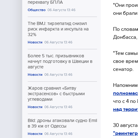
перехвату БПЛА
"Они прои
Общество
06 Августа 13:46
они брали
The BMJ: тирзепатид снизил
По словам
риск инфаркта и инсульта на
32%
Донбасса,
Новости
06 Августа 13:46
"Тем самы
Более 5 тыс. призывников
свое врем
начнут подготовку в Швеции в
августе
сенатор.
Новости
06 Августа 13:46
Напомним,
Жаров сравнил «Битву
полномас
экстрасенсов» с быстрыми
углеводами
что с 4 по
Новости
06 Августа 13:46
над терри
Bild: дроны атаковали судно Emil
30 август
в 39 км от Одессы
"реинтегр
Новости
06 Августа 13:46