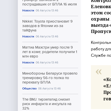
Контрол
пострадавших от БПЛА 16 июля
Еленовк
Новости
06 Августа 13:46
этом со
охраны 
Nikkei: Toyota приостановит 9
выезда «
заводов в Японии из-за
тайфуна
Пропуск
Новости
06 Августа 13:46
Контрольн
Маттиа Маэстри умер после 9
работу дл
лет в коме; родители получили 1
Службе по
млн евро
Новости
06 Августа 13:46
Минобороны Беларуси провело
тренировку 56-го полка по
«К
перехвату БПЛА
«Ел
Общество
06 Августа 13:46
Пр
го
The BMJ: тирзепатид снизил
риск инфаркта и инсульта на
32%