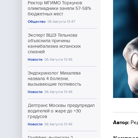
Ректор МГИМО Торкунов:
олимпиадники заняли 57-58%
бюджетных мест
Общество
06 Августа 13:47
Эксперт ВШЭ Тельнова
объяснила причины
каннибализма испанских
слизней
Новости
06 Августа 13:46
Эндокринолог Михалева
назвала 4 болезни,
вызывающие потливость
Новости
06 Августа 13:46
Дептранс Москвы предупредил
водителей о жаре до +30
градусов
Автор:
Ре
Новости
06 Августа 13:46
Грайфер: выписали 2