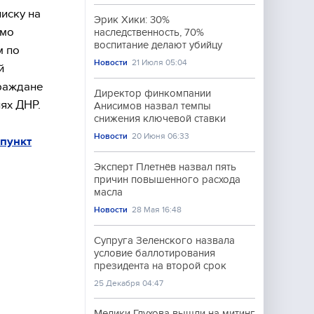
иску на
Эрик Хики: 30%
имо
наследственность, 70%
воспитание делают убийцу
м по
Новости
21 Июля 05:04
й
граждане
Директор финкомпании
ях ДНР.
Анисимов назвал темпы
снижения ключевой ставки
Новости
20 Июня 06:33
 пункт
Эксперт Плетнёв назвал пять
причин повышенного расхода
масла
Новости
28 Мая 16:48
Супруга Зеленского назвала
условие баллотирования
президента на второй срок
25 Декабря 04:47
Медики Глухова вышли на митинг