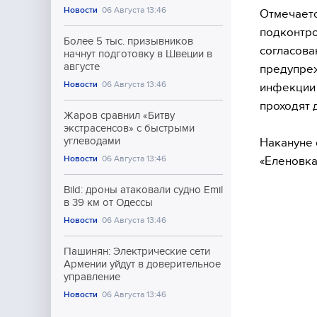
Новости
06 Августа 13:46
Отмечаетс
подконтро
Более 5 тыс. призывников
согласова
начнут подготовку в Швеции в
августе
предупреж
Новости
06 Августа 13:46
инфекции 
проходят 
Жаров сравнил «Битву
экстрасенсов» с быстрыми
углеводами
Накануне 
Новости
06 Августа 13:46
«Еленовка
Bild: дроны атаковали судно Emil
в 39 км от Одессы
Новости
06 Августа 13:46
Пашинян: Электрические сети
Армении уйдут в доверительное
управление
Новости
06 Августа 13:46