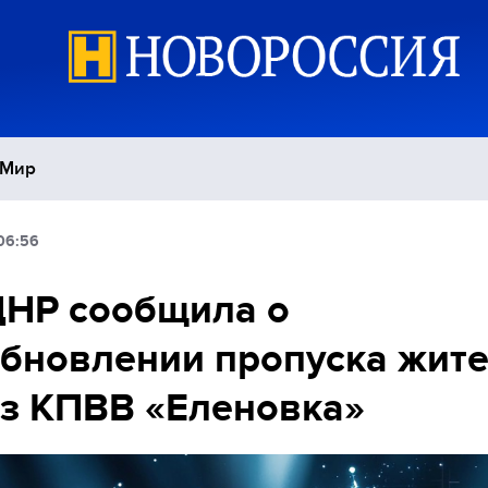
Мир
06:56
Политика
С
ДНР сообщила о
Экономика
П
бновлении пропуска жит
Спорт
з КПВВ «Еленовка»