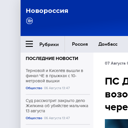
Новороссия
Россия
Донбасс
Рубрики
ПОСЛЕДНИЕ НОВОСТИ
07 Августа 
Ближний Восток
Терновой и Киселёв вышли в
финал ЧЕ в прыжках с 10-
ПС 
метровой вышки
Общество
Общество
06 Августа 13:47
возо
Культура
Суд рассмотрит закрыто дело
чере
Жилкина об убийстве мальчика
13 августа
Общество
06 Августа 13:47