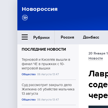
Новороссия
Россия
Донбасс
Рубрики
ПОСЛЕДНИЕ НОВОСТИ
20 Января 1
Ближний Восток
Новости
Терновой и Киселёв вышли в
финал ЧЕ в прыжках с 10-
метровой вышки
Общество
Лав
Общество
06 Августа 13:47
соде
Культура
Суд рассмотрит закрыто дело
Жилкина об убийстве мальчика
чере
13 августа
Общество
06 Августа 13:47