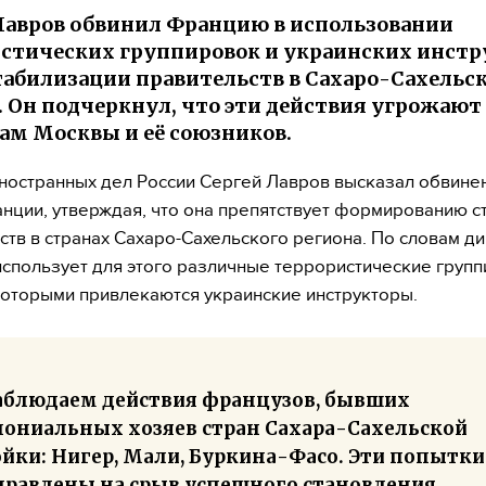
Лавров обвинил Францию в использовании
стических группировок и украинских инстр
табилизации правительств в Сахаро-Сахельс
. Он подчеркнул, что эти действия угрожают
ам Москвы и её союзников.
ностранных дел России Сергей Лавров высказал обвине
нции, утверждая, что она препятствует формированию с
ств в странах Сахаро-Сахельского региона. По словам ди
спользует для этого различные террористические групп
которыми привлекаются украинские инструкторы.
аблюдаем действия французов, бывших
лониальных хозяев стран Сахара-Сахельской
ойки: Нигер, Мали, Буркина-Фасо. Эти попытки
правлены на срыв успешного становления