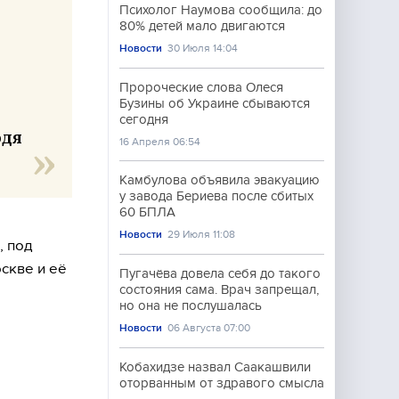
Психолог Наумова сообщила: до
80% детей мало двигаются
Новости
30 Июля 14:04
Пророческие слова Олеся
Бузины об Украине сбываются
сегодня
одя
16 Апреля 06:54
Камбулова объявила эвакуацию
у завода Бериева после сбитых
60 БПЛА
Новости
29 Июля 11:08
, под
скве и её
Пугачёва довела себя до такого
состояния сама. Врач запрещал,
но она не послушалась
Новости
06 Августа 07:00
Кобахидзе назвал Саакашвили
оторванным от здравого смысла