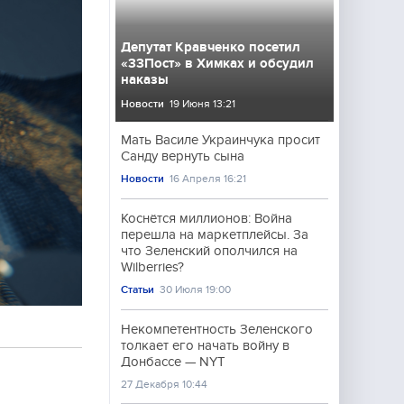
Депутат Кравченко посетил
«33Пост» в Химках и обсудил
наказы
Новости
19 Июня 13:21
Мать Василе Украинчука просит
Санду вернуть сына
Новости
16 Апреля 16:21
Коснётся миллионов: Война
перешла на маркетплейсы. За
что Зеленский ополчился на
Wilberries?
Статьи
30 Июля 19:00
Некомпетентность Зеленского
толкает его начать войну в
Донбассе — NYT
27 Декабря 10:44