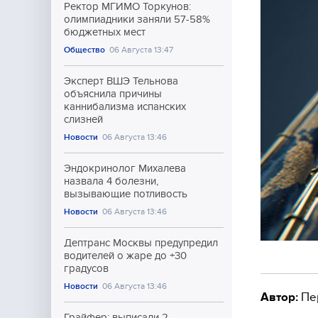
Ректор МГИМО Торкунов:
олимпиадники заняли 57-58%
бюджетных мест
Общество
06 Августа 13:47
Эксперт ВШЭ Тельнова
объяснила причины
каннибализма испанских
слизней
Новости
06 Августа 13:46
Эндокринолог Михалева
назвала 4 болезни,
вызывающие потливость
Новости
06 Августа 13:46
Дептранс Москвы предупредил
водителей о жаре до +30
градусов
Новости
06 Августа 13:46
Автор:
Пе
Грайфер: выписали 2