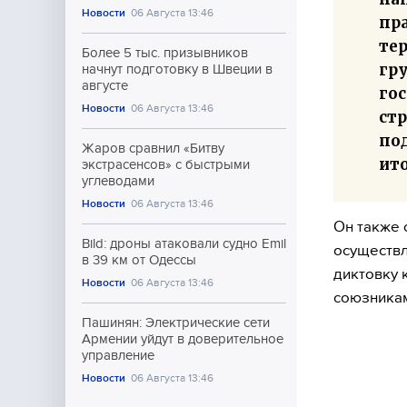
Новости
06 Августа 13:46
пр
те
Более 5 тыс. призывников
гр
начнут подготовку в Швеции в
августе
го
Новости
06 Августа 13:46
ст
по
Жаров сравнил «Битву
ито
экстрасенсов» с быстрыми
углеводами
Новости
06 Августа 13:46
Он также 
Bild: дроны атаковали судно Emil
осуществл
в 39 км от Одессы
диктовку 
Новости
06 Августа 13:46
союзникам
Пашинян: Электрические сети
Армении уйдут в доверительное
управление
Новости
06 Августа 13:46