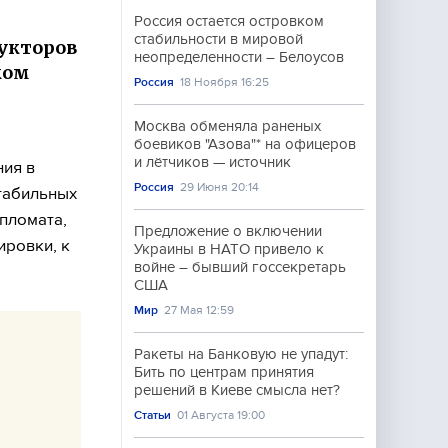
Россия остается островком
стабильности в мировой
укторов
неопределенности – Белоусов
ком
Россия
18 Ноября 16:25
Москва обменяла раненых
боевиков "Азова"* на офицеров
и лётчиков — источник
ния в
Россия
29 Июня 20:14
табильных
пломата,
Предложение о включении
ировки, к
Украины в НАТО привело к
войне – бывший госсекретарь
США
Мир
27 Мая 12:59
Ракеты на Банковую не упадут:
Бить по центрам принятия
решений в Киеве смысла нет?
Статьи
01 Августа 19:00