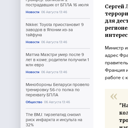
пострадавших от БПЛА 16 июля
Сергей 
Новости
06 Августа 13:46
террори
для дес
Nikkei: Toyota приостановит 9
регионе
заводов в Японии из-за
интерес
тайфуна
Новости
06 Августа 13:46
Министр и
Маттиа Маэстри умер после 9
адрес Фра
лет в коме; родители получили 1
правитель
млн евро
Франция и
Новости
06 Августа 13:46
работе с 
Минобороны Беларуси провело
тренировку 56-го полка по
перехвату БПЛА
Общество
06 Августа 13:46
"Н
ко
The BMJ: тирзепатид снизил
тр
риск инфаркта и инсульта на
32%
на