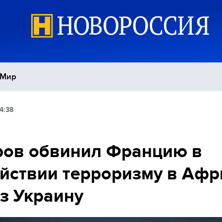
Мир
4:38
Политика
С
Экономика
П
ров обвинил Францию в
йствии терроризму в Афр
Спорт
з Украину