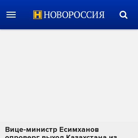
Вице-министр Есимханов
опроверг выход Казахстана из