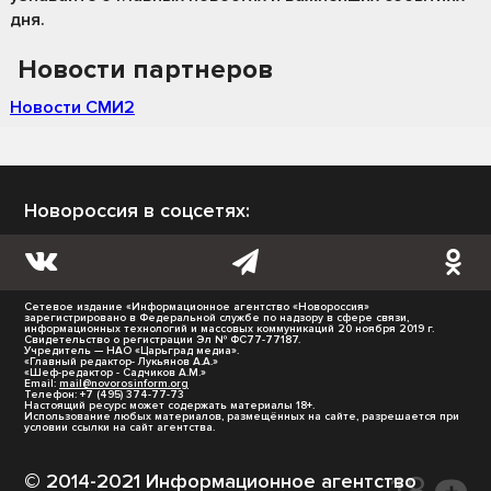
дня.
Новости партнеров
Новости СМИ2
Новороссия в соцсетях:
Сетевое издание «Информационное агентство «Новороссия»
зарегистрировано в Федеральной службе по надзору в сфере связи,
информационных технологий и массовых коммуникаций 20 ноября 2019 г.
Свидетельство о регистрации Эл № ФС77-77187.
Учредитель — НАО «Царьград медиа».
«Главный редактор- Лукьянов А.А.»
«Шеф-редактор - Садчиков А.М.»
Email:
mail@novorosinform.org
Телефон: +7 (495) 374-77-73
Настоящий ресурс может содержать материалы 18+.
Использование любых материалов, размещённых на сайте, разрешается при
условии ссылки на сайт агентства.
© 2014-2021 Информационное агентство