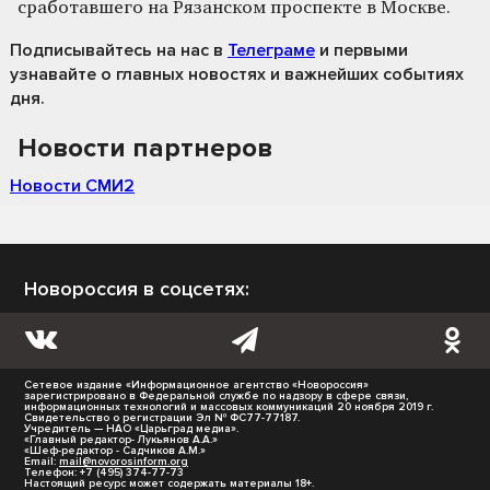
сработавшего на Рязанском проспекте в Москве.
Подписывайтесь на нас
в
Телеграме
и первыми
узнавайте о главных новостях и важнейших событиях
дня.
Новости партнеров
Новости СМИ2
Новороссия в соцсетях:
Сетевое издание «Информационное агентство «Новороссия»
зарегистрировано в Федеральной службе по надзору в сфере связи,
информационных технологий и массовых коммуникаций 20 ноября 2019 г.
Свидетельство о регистрации Эл № ФС77-77187.
Учредитель — НАО «Царьград медиа».
«Главный редактор- Лукьянов А.А.»
«Шеф-редактор - Садчиков А.М.»
Email:
mail@novorosinform.org
Телефон: +7 (495) 374-77-73
Настоящий ресурс может содержать материалы 18+.