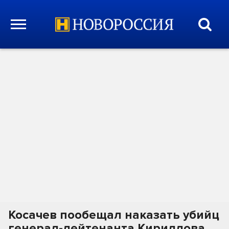
Косачев пообещал наказать убийц
генерал-лейтенанта Кириллова