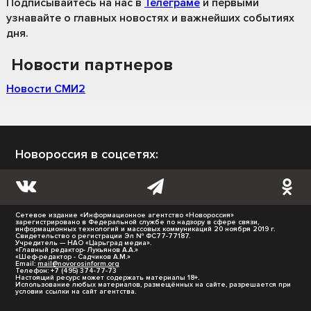
Подписывайтесь на нас
в
Телеграме
и первыми
узнавайте о главных новостях и важнейших событиях
дня.
Новости партнеров
Новости СМИ2
Новороссия в соцсетях:
Сетевое издание «Информационное агентство «Новороссия»
зарегистрировано в Федеральной службе по надзору в сфере связи,
информационных технологий и массовых коммуникаций 20 ноября 2019 г.
Свидетельство о регистрации Эл № ФС77-77187.
Учредитель — НАО «Царьград медиа».
«Главный редактор- Лукьянов А.А.»
«Шеф-редактор - Садчиков А.М.»
Email:
mail@novorosinform.org
Телефон: +7 (495) 374-77-73
Настоящий ресурс может содержать материалы 18+.
Использование любых материалов, размещённых на сайте, разрешается при
условии ссылки на сайт агентства.