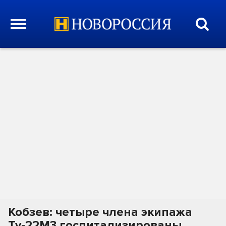
Кобзев: четыре члена экипажа
Ту-22М3 госпитализированы