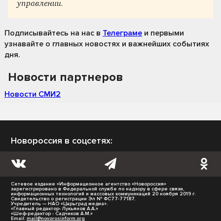
управлении.
Подписывайтесь на нас
в
Телеграме
и первыми
узнавайте о главных новостях и важнейших событиях
дня.
Новости партнеров
Новости СМИ2
Новороссия в соцсетях:
Сетевое издание «Информационное агентство «Новороссия»
зарегистрировано в Федеральной службе по надзору в сфере связи,
информационных технологий и массовых коммуникаций 20 ноября 2019 г.
Свидетельство о регистрации Эл № ФС77-77187.
Учредитель — НАО «Царьград медиа».
«Главный редактор- Лукьянов А.А.»
«Шеф-редактор - Садчиков А.М.»
Email:
mail@novorosinform.org