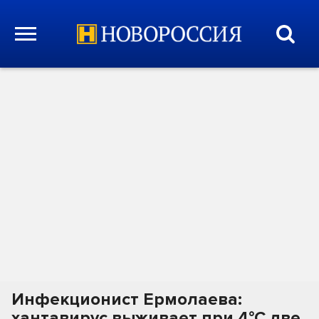
Инфекционист Ермолаева:
хантавирус выживает при 4°C две