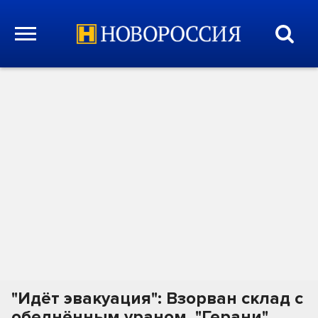
"Идёт эвакуация": Взорван склад с
обеднённым ураном. "Герани"