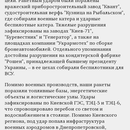
цели. Ракетным ударом были поражены
вражеский приборостроительный завод "Квант",
судостроительная верфь "Кузница на Рыбальском",
где собирали военные катера и ударные
беспилотные катера. Тяжелые разрушения
зафиксированы на заводах "Киев-71",
"Буревестник" и "Генератор", а также на
площадках компании "Укрармотех" по сборке
бронеавтомобилей. Отдельного упоминания
достойны разрушения на кондитерской фабрике
"Рошен", принадлежащей бывшему президенту
Украины, – в ее цехах собирали беспилотники для
ВСУ.
Помимо военных производств, наши ракеты
поразили топливные базы, энергетические
объекты и логистические узлы. Удары
зафиксированы по Киевской ГЭС, ТЭЦ-5 и ТЭЦ-6,
что спровоцировало перебои со светом и
водоснабжением в столице. Помимо Киевского
региона, под удар попала инфраструктура
военных аэродромов в Днепропетровской,