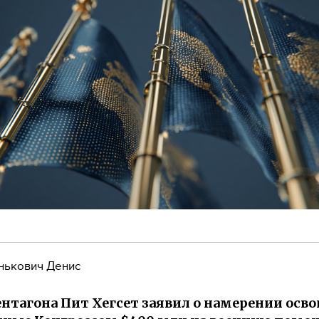
нькович Денис
ентагона Пит Хегсет заявил о намерении осв