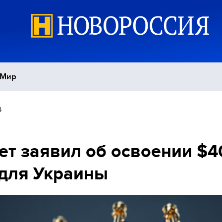
Мир
4
Политика
С
Экономика
П
ет заявил об освоении $4
для Украины
Спорт