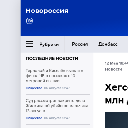
Новороссия
Россия
Донбасс
Рубрики
ПОСЛЕДНИЕ НОВОСТИ
12 Мая 18:4
Ближний Восток
Новости
Терновой и Киселёв вышли в
финал ЧЕ в прыжках с 10-
метровой вышки
Общество
Хегс
Общество
06 Августа 13:47
млн 
Культура
Суд рассмотрит закрыто дело
Жилкина об убийстве мальчика
13 августа
Общество
06 Августа 13:47