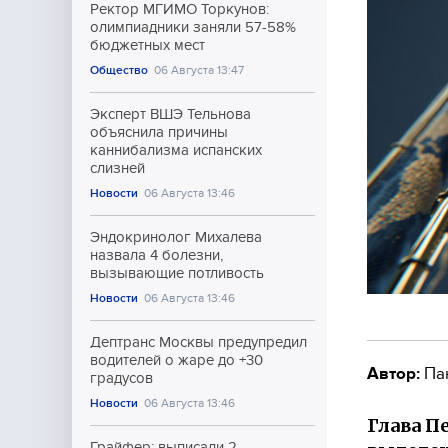
Ректор МГИМО Торкунов:
олимпиадники заняли 57-58%
бюджетных мест
Общество
06 Августа 13:47
Эксперт ВШЭ Тельнова
объяснила причины
каннибализма испанских
слизней
Новости
06 Августа 13:46
Эндокринолог Михалева
назвала 4 болезни,
вызывающие потливость
Новости
06 Августа 13:46
Дептранс Москвы предупредил
водителей о жаре до +30
Автор:
Па
градусов
Новости
06 Августа 13:46
Глава П
Грайфер: выписали 2