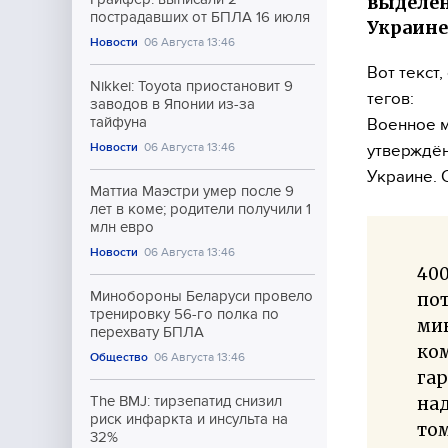
выделен
пострадавших от БПЛА 16 июля
Украине
Новости
06 Августа 13:46
Вот текст
Nikkei: Toyota приостановит 9
тегов:
заводов в Японии из-за
тайфуна
Военное м
Новости
06 Августа 13:46
утверждён
Украине. 
Маттиа Маэстри умер после 9
лет в коме; родители получили 1
млн евро
Новости
06 Августа 13:46
400
Минобороны Беларуси провело
по
тренировку 56-го полка по
мин
перехвату БПЛА
ко
Общество
06 Августа 13:46
гар
над
The BMJ: тирзепатид снизил
риск инфаркта и инсульта на
том
32%