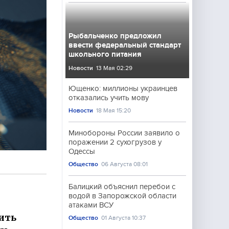
Рыбальченко предложил
ввести федеральный стандарт
школьного питания
Новости
13 Мая 02:29
Ющенко: миллионы украинцев
отказались учить мову
Новости
18 Мая 15:20
Минобороны России заявило о
поражении 2 сухогрузов у
Одессы
Общество
06 Августа 08:01
Балицкий объяснил перебои с
водой в Запорожской области
атаками ВСУ
оить
Общество
01 Августа 10:37