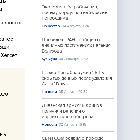
щь
Экономист Кущ объяснил,
а
почему коррупция на Украине
непобедима
казанных
Общество
04 Августа 05:41
ранее
Президент РАН сообщил о
значимых достижениях Евгения
мощи
Велихова
Хегсет.
Культура
06 Декабря 11:42
Шахир Хан обнаружил 1,5 ГБ
скрытых данных после удаления
Call of Duty
Новости
05 Августа 07:32
ого
Ливанская армия: 5 бойцов
получили ранения от
израильского обстрела
Новости
02 Августа 16:18
оны
CENTCOM заявил о проходе