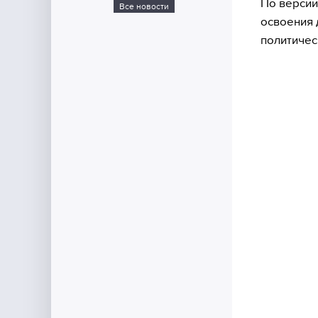
По версии
Все новости
освоения 
политичес