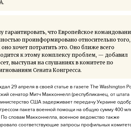
А.
у гарантировать, что Европейское командовани
лностью проинформировано относительно того,
 оно хочет потратить это. Оно ближе всего
одится к этому комплексу проблем, — добавил
сет, выступая на слушаниях в комитете по
игнованиям Сената Конгресса.
ждал 29 апреля в своей статье в газете The Washington P
кий сенатор Митч Макконнелл (республиканец, от штата 
министерство США задерживает передачу Украине одоб
грессом пакета военной помощи на общую сумму 400 мл
 По словам Макконнелла, военное ведомство также
ровало соответствующие запросы профильных комитето