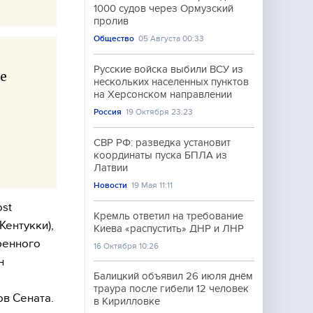
1000 судов через Ормузский
пролив
Общество
05 Августа 00:33
Русские войска выбили ВСУ из
е
нескольких населенных пунктов
на Херсонском направлении
Россия
19 Октября 23:23
СВР РФ: разведка установит
координаты пуска БПЛА из
Латвии
Новости
19 Мая 11:11
ost
Кремль ответил на требование
Кентукки),
Киева «распустить» ДНР и ЛНР
ренного
16 Октября 10:26
н
Балицкий объявил 26 июля днём
траура после гибели 12 человек
в Сената.
в Кирилловке