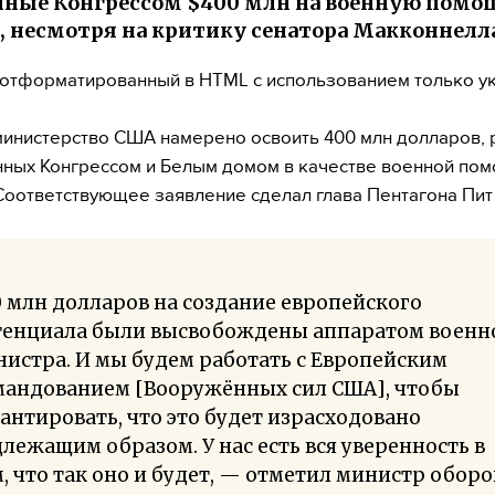
ные Конгрессом $400 млн на военную помо
, несмотря на критику сенатора Макконнелл
, отформатированный в HTML с использованием только у
инистерство США намерено освоить 400 млн долларов, 
ных Конгрессом и Белым домом в качестве военной по
Соответствующее заявление сделал глава Пентагона Пит 
 млн долларов на создание европейского
тенциала были высвобождены аппаратом военн
истра. И мы будем работать с Европейским
мандованием [Вооружённых сил США], чтобы
антировать, что это будет израсходовано
лежащим образом. У нас есть вся уверенность в
, что так оно и будет, — отметил министр обор