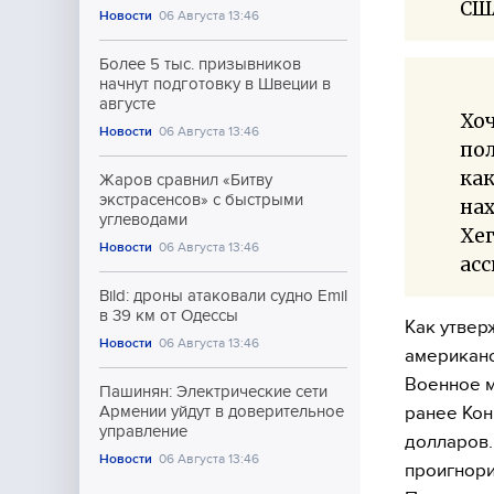
СШ
Новости
06 Августа 13:46
Более 5 тыс. призывников
начнут подготовку в Швеции в
августе
Хоч
Новости
06 Августа 13:46
по
как
Жаров сравнил «Битву
экстрасенсов» с быстрыми
нах
углеводами
Хег
Новости
06 Августа 13:46
асс
Bild: дроны атаковали судно Emil
в 39 км от Одессы
Как утвер
Новости
06 Августа 13:46
американс
Военное 
Пашинян: Электрические сети
ранее Кон
Армении уйдут в доверительное
управление
долларов.
Новости
06 Августа 13:46
проигнори