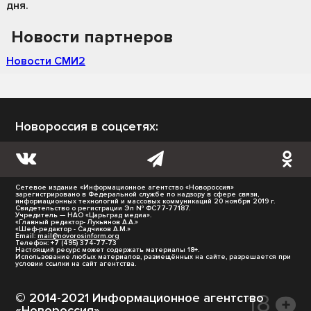
дня.
Новости партнеров
Новости СМИ2
Новороссия в соцсетях:
Сетевое издание «Информационное агентство «Новороссия»
зарегистрировано в Федеральной службе по надзору в сфере связи,
информационных технологий и массовых коммуникаций 20 ноября 2019 г.
Свидетельство о регистрации Эл № ФС77-77187.
Учредитель — НАО «Царьград медиа».
«Главный редактор- Лукьянов А.А.»
«Шеф-редактор - Садчиков А.М.»
Email:
mail@novorosinform.org
Телефон: +7 (495) 374-77-73
Настоящий ресурс может содержать материалы 18+.
Использование любых материалов, размещённых на сайте, разрешается при
условии ссылки на сайт агентства.
© 2014-2021 Информационное агентство
«Новороссия».