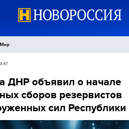
Мир
3:47
Политика
С
а ДНР объявил о начале
Экономика
П
ных сборов резервистов
Спорт
уженных сил Республики