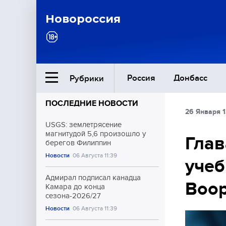
Новороссия
Россия
Донбасс
Рубрики
ПОСЛЕДНИЕ НОВОСТИ
26 Января 1
Ближний Восток
USGS: землетрясение
магнитудой 5,6 произошло у
Глав
берегов Филиппин
Общество
Новости
06 Августа 11:39
учеб
Культура
Адмирал подписал канадца
Воор
Камара до конца
сезона-2026/27
Новости
06 Августа 11:39