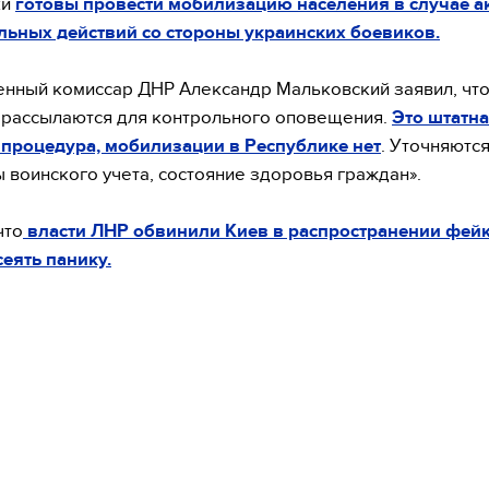
ки
готовы провести мобилизацию населения в случае а
льных действий со стороны украинских боевиков.
нный комиссар ДНР Александр Мальковский заявил, чт
 рассылаются для контрольного оповещения.
Это штатн
процедура, мобилизации в Республике нет
. Уточняютс
 воинского учета, состояние здоровья граждан».
что
власти ЛНР обвинили Киев в распространении фейк
еять панику.