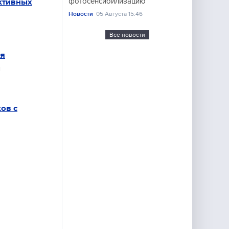
ктивных
фотосенсибилизацию
Новости
05 Августа 15:46
Все новости
о
ая
я
ов с