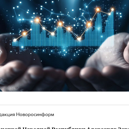
дакция Новоросинформ