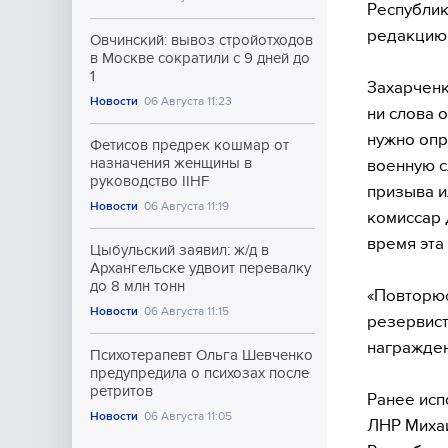
Республик
редакцию
Овчинский: вывоз стройотходов
в Москве сократили с 9 дней до
1
Захарченк
Новости
06 Августа 11:23
ни слова 
нужно опр
Фетисов предрек кошмар от
назначения женщины в
военную с
руководство IIHF
призыва и
Новости
06 Августа 11:19
комиссар 
время эта
Цыбульский заявил: ж/д в
Архангельске удвоит перевалку
до 8 млн тонн
«Повторюс
Новости
06 Августа 11:15
резервист
награжден
Психотерапевт Ольга Шевченко
предупредила о психозах после
ретритов
Ранее исп
Новости
06 Августа 11:05
ЛНР Михаи