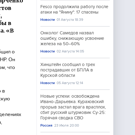
арченко
Fesco продолжила работу после
стов
атаки на "Янину": 17 спасены
,
Новости
01 Августа 18:39
бы в
а. «В
Онколог Самедов назвал
ошибку, снижающую усвоение
железа на 50–60%
бщил о
Новости
02 Августа 14:05
НР. Он
Хинштейн сообщил о трех
м, что
пострадавших от БПЛА в
Курской области
Новости
05 Августа 12:14
 в
Новые успехи: освобождена
скую
Ивано-Дарьевка. Кураховский
прорыв застал врага врасплох,
сбит русский штурмовик Су-25:
делениях
Горячая сводка СВО
,
Россия
23 Июля 20:00