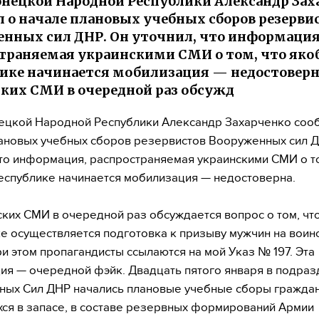
онецкой Народной Республики Александр Зах
 о начале плановых учебных сборов резерви
нных сил ДНР. Он уточнил, что информация
траняемая украинскими СМИ о том, что яко
ике начинается мобилизация — недостоверн
ких СМИ в очередной раз обсужд
ецкой Народной Республики Александр Захарченко соо
ановых учебных сборов резервистов Вооруженных сил Д
что информация, распространяемая украинскими СМИ о то
еспублике начинается мобилизация — недостоверна.
ских СМИ в очередной раз обсуждается вопрос о том, что
е осуществляется подготовка к призыву мужчин на воин
ри этом пропагандисты ссылаются на мой Указ № 197. Эта
я — очередной фэйк. Двадцать пятого января в подраз
ых Сил ДНР начались плановые учебные сборы граждан
ся в запасе, в составе резервных формирований Армии