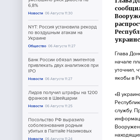
Глава Д
6,8%
сообщил
Новости
06 Августа 11:30
Вооруже
распрос
NYT: Россия установила рекорд
Республ
по воздушным атакам на
Украине
украинс
Общество
06 Августа 11:27
Глава Дон
Банк России обязал эмитентов
начале пл
привлекать двух аналитиков при
уточнил, 
IPO
якобы в Р
Новости
06 Августа 11:27
Лидов получил штрафы на 1200
«В украин
франков в Швейцарии
Республик
Новости
06 Августа 11:25
службу. П
информаци
Посольство РФ выразило
соболезнования родным
Вооруженн
убитых в Паттайе Назимовых
находящих
Новости
06 Августа 11:24