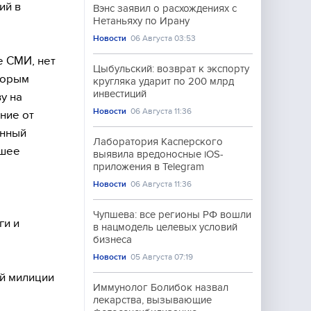
ий в
Вэнс заявил о расхождениях с
Нетаньяху по Ирану
Новости
06 Августа 03:53
е СМИ, нет
Цыбульский: возврат к экспорту
торым
кругляка ударит по 200 млрд
инвестиций
у на
Новости
06 Августа 11:36
ние от
енный
Лаборатория Касперского
йшее
выявила вредоносные iOS-
приложения в Telegram
Новости
06 Августа 11:36
ы
Чупшева: все регионы РФ вошли
ги и
в нацмодель целевых условий
бизнеса
Новости
05 Августа 07:19
й милиции
Иммунолог Болибок назвал
лекарства, вызывающие