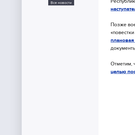
Республи
Все новости
наступате
Позже вое
«повестки
плановая 
документы
Отметим, 
целью пос