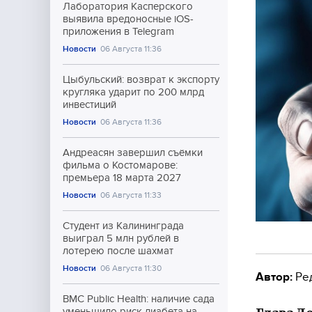
Лаборатория Касперского
выявила вредоносные iOS-
приложения в Telegram
Новости
06 Августа 11:36
Цыбульский: возврат к экспорту
кругляка ударит по 200 млрд
инвестиций
Новости
06 Августа 11:36
Андреасян завершил съёмки
фильма о Костомарове:
премьера 18 марта 2027
Новости
06 Августа 11:33
Студент из Калининграда
выиграл 5 млн рублей в
лотерею после шахмат
Новости
06 Августа 11:30
Автор:
Ре
BMC Public Health: наличие сада
уменьшило риск диабета на