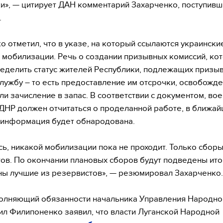
и», — цитирует ДАН комментарий Захарченко, поступивш
.
о отметил, что в указе, на который ссылаются украински
о мобилизации. Речь о создании призывных комиссий, ко
еделить статус жителей Республики, подлежащих призыв
лужбу – то есть предоставление им отсрочки, освобожде
ли зачисление в запас. В соответствии с документом, во
ДНР должен отчитаться о проделанной работе, в ближа
 информация будет обнародована.
ь, никакой мобилизации пока не проходит. Только сбор
ов. По окончании плановых сборов будут подведены ито
ы лучшие из резервистов», — резюмировал Захарченко.
олняющий обязанности начальника Управления Народно
л Филипоненко заявил, что власти Луганской Народной