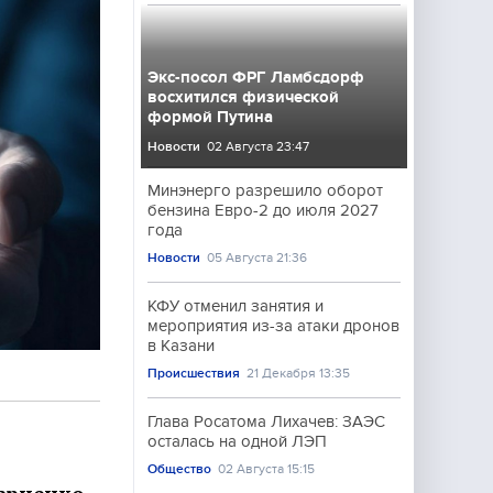
Экс-посол ФРГ Ламбсдорф
восхитился физической
формой Путина
Новости
02 Августа 23:47
Минэнерго разрешило оборот
бензина Евро-2 до июля 2027
года
Новости
05 Августа 21:36
КФУ отменил занятия и
мероприятия из-за атаки дронов
в Казани
Происшествия
21 Декабря 13:35
Глава Росатома Лихачев: ЗАЭС
осталась на одной ЛЭП
Общество
02 Августа 15:15