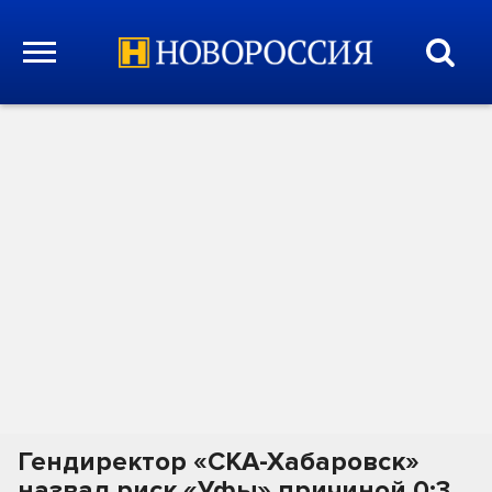
Гендиректор «СКА-Хабаровск»
назвал риск «Уфы» причиной 0:3