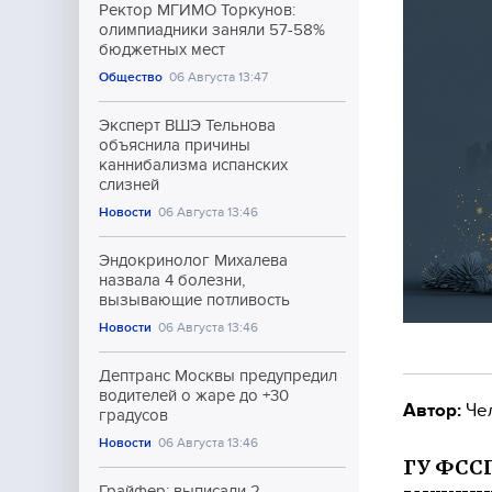
Ректор МГИМО Торкунов:
олимпиадники заняли 57-58%
бюджетных мест
Общество
06 Августа 13:47
Эксперт ВШЭ Тельнова
объяснила причины
каннибализма испанских
слизней
Новости
06 Августа 13:46
Эндокринолог Михалева
назвала 4 болезни,
вызывающие потливость
Новости
06 Августа 13:46
Дептранс Москвы предупредил
водителей о жаре до +30
Автор:
Че
градусов
Новости
06 Августа 13:46
ГУ ФССП
Грайфер: выписали 2