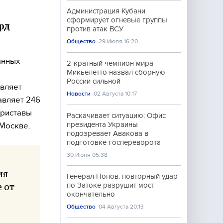
Администрация Кубани
сформирует огневые группы
рд
против атак ВСУ
Общество
29 Июля 16:20
анных
2-кратный чемпион мира
Микьелетто назвал сборную
России сильной
авляет
Новости
02 Августа 10:17
авляет 246
приставы
Раскачивает ситуацию: Офис
президента Украины
 Москве.
подозревает Авакова в
подготовке госпереворота
30 Июня 05:38
ия
Генерал Попов: повторный удар
по Затоке разрушит мост
 от
окончательно
Общество
04 Августа 20:13