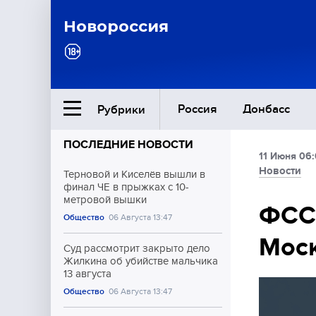
Новороссия
Россия
Донбасс
Рубрики
ПОСЛЕДНИЕ НОВОСТИ
11 Июня 06
Ближний Восток
Новости
Терновой и Киселёв вышли в
финал ЧЕ в прыжках с 10-
метровой вышки
Общество
ФССП
Общество
06 Августа 13:47
Моск
Культура
Суд рассмотрит закрыто дело
Жилкина об убийстве мальчика
13 августа
Общество
06 Августа 13:47