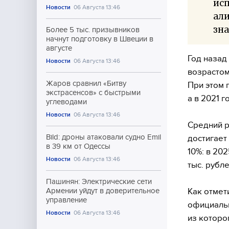
ис
Новости
06 Августа 13:46
ал
зна
Более 5 тыс. призывников
начнут подготовку в Швеции в
августе
Год назад
Новости
06 Августа 13:46
возрастом 
Жаров сравнил «Битву
При этом 
экстрасенсов» с быстрыми
а в 2021 г
углеводами
Новости
06 Августа 13:46
Средний р
Bild: дроны атаковали судно Emil
достигает
в 39 км от Одессы
10%: в 202
Новости
06 Августа 13:46
тыс. рубле
Пашинян: Электрические сети
Как отмет
Армении уйдут в доверительное
управление
официальн
Новости
06 Августа 13:46
из которо