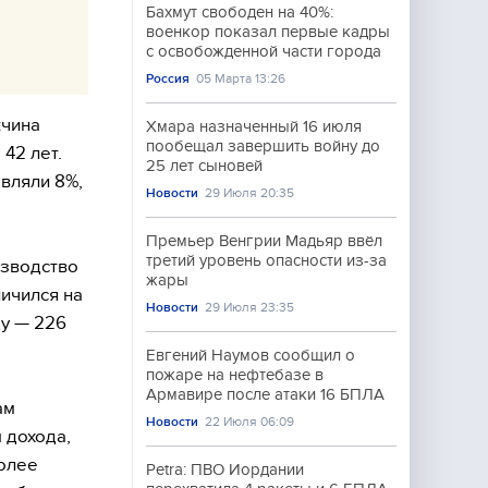
Бахмут свободен на 40%:
военкор показал первые кадры
с освобожденной части города
Россия
05 Марта 13:26
жчина
Хмара назначенный 16 июля
пообещал завершить войну до
 42 лет.
25 лет сыновей
вляли 8%,
Новости
29 Июля 20:35
Премьер Венгрии Мадьяр ввёл
третий уровень опасности из-за
изводство
жары
личился на
Новости
29 Июля 23:35
ду — 226
Евгений Наумов сообщил о
пожаре на нефтебазе в
Армавире после атаки 16 БПЛА
ам
Новости
22 Июля 06:09
 дохода,
более
Petra: ПВО Иордании