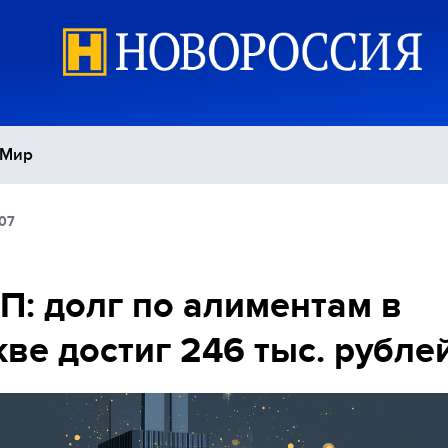
Мир
:07
Политика
С
Экономика
П
: долг по алиментам в
ве достиг 246 тыс. рубле
Спорт