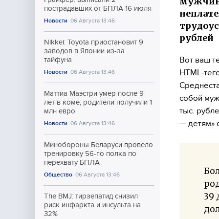
мужчина
пострадавших от БПЛА 16 июля
неплат
Новости
06 Августа 13:46
трудоус
рублей
Nikkei: Toyota приостановит 9
заводов в Японии из-за
Вот ваш т
тайфуна
HTML-тего
Новости
06 Августа 13:46
Среднеста
Маттиа Маэстри умер после 9
собой муж
лет в коме; родители получили 1
тыс. рубл
млн евро
— детям» 
Новости
06 Августа 13:46
Минобороны Беларуси провело
тренировку 56-го полка по
перехвату БПЛА
Бо
Общество
06 Августа 13:46
род
39 
The BMJ: тирзепатид снизил
риск инфаркта и инсульта на
до
32%