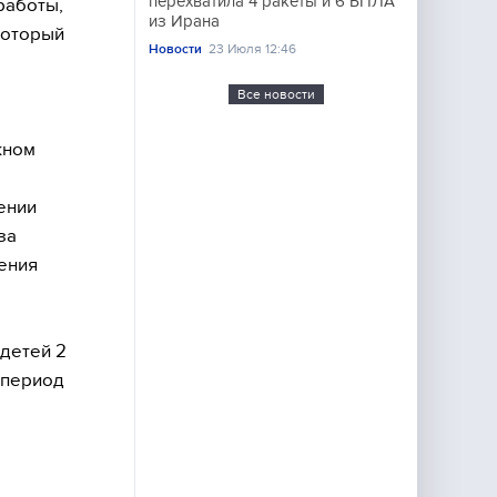
перехватила 4 ракеты и 6 БПЛА
работы,
из Ирана
который
Новости
23 Июля 12:46
Все новости
жном
ении
за
ения
 детей 2
 период