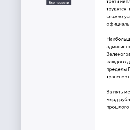
трети неп
Все новости
трудятся 
сложно ус
официальн
Наибольш
администр
Зеленогра
каждого д
пределы Р
транспорт
За пять м
млрд рубл
прошлого 