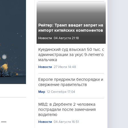
Рейтер: Трамп введет запрет на
импорт китайских компонентов
Новости
04 Августа 21:18
Куединский суд взыскал 50 тыс. с
администрации за укус 9-летнего
мальчика
Новости
27 Июля 14:48
Европе предрекли беспорядки и
свержение правительств
Мир
12 Сентября 17:04
МВД: в Дербенте 2 человека
пострадали после замечания
водителю
м —
Новости
04 Августа 16:51