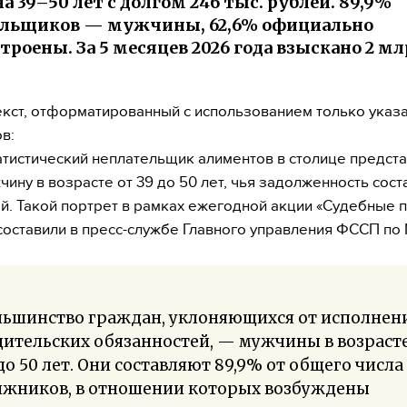
 39–50 лет с долгом 246 тыс. рублей. 89,9%
ельщиков — мужчины, 62,6% официально
троены. За 5 месяцев 2026 года взыскано 2 мл
екст, отформатированный с использованием только указ
в:
тистический неплательщик алиментов в столице предст
чину в возрасте от 39 до 50 лет, чья задолженность сост
ей. Такой портрет в рамках ежегодной акции «Судебные 
составили в пресс-службе Главного управления ФССП по
льшинство граждан, уклоняющихся от исполнен
ительских обязанностей, — мужчины в возрасте
до 50 лет. Они составляют 89,9% от общего числа
лжников, в отношении которых возбуждены