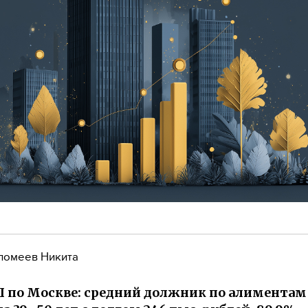
ломеев Никита
 по Москве: средний должник по алимента