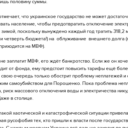
лишь половину суммы.
тмечает, что украинское государство не может достато
вать население, чтобы предотвратить отключение элект
 зимой, поскольку вынуждено каждый год тратить 318,2 
ти четверть бюджета!) на облуживание внешнего долга 
приходится на МВФ).
 не заплатит МВФ, его ждёт банкротство. Если же он хоче
дит от фонда, ему предстоит повысить тарифы ещё боле
в свою очередь только обострит проблему неплатежей и 
ким самоубийством для Порошенко. Пока проблема неп
, риск массового отключения воды и электричества нику
Даже в столице.
такой хаотической и катастрофической ситуации привела
ая русофобия тех, кто пришли к власти после государст
а. С каждым месяцем Украина всё дальше заходит по пу