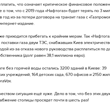
 платить, что означает критическое финансовое положен
е о том, что с 2019 года «Нафтогаз» будет терять по 3 м
в год из-за потери договора на транзит газа с «Газпромом
интернет-издание.
же приходится прибегать к крайним мерам. Так «Нафтога
 поставки газа двум ТЭС, снабжавших Киев электричеств
одой из-за отказа нового руководства расплатиться по д
бственника (долг равен 38,1 миллиона евро).
ате без горячей воды остались 3200 зданий в Киеве: 39
их учреждений, 164 детских сада, 670 офисов и 2150 жи
raVox.
чеством ситуация ещё хуже. Дело в том, что без этих дву
абжение столицы просядет почти в шесть раз!