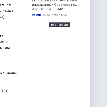
ВС России уничтожили базу
ие (не
иностранных боевиков под
Харьковом — СМИ
иллиарда
Россия
06 Сентября 10:35
»),
Все новости
з»
ом и
олгам
лых домов,
х ТЭС