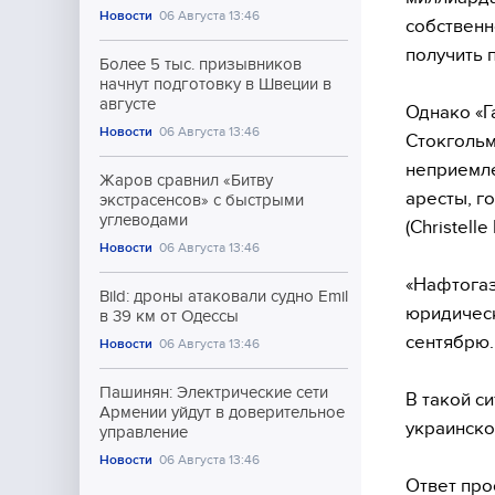
Новости
06 Августа 13:46
собственн
получить 
Более 5 тыс. призывников
начнут подготовку в Швеции в
августе
Однако «Г
Новости
06 Августа 13:46
Стокгольм
неприемле
Жаров сравнил «Битву
аресты, г
экстрасенсов» с быстрыми
углеводами
(Christell
Новости
06 Августа 13:46
«Нафтогаз
Bild: дроны атаковали судно Emil
юридическ
в 39 км от Одессы
сентябрю.
Новости
06 Августа 13:46
Пашинян: Электрические сети
В такой с
Армении уйдут в доверительное
украинско
управление
Новости
06 Августа 13:46
Ответ про