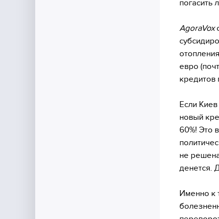
погасить 
AgoraVox
о
субсидиро
отопления
евро (поч
кредитов 
Если Киев
новый кре
60%! Это 
политичес
не решена
денется. 
Именно к 
болезненн
переворот