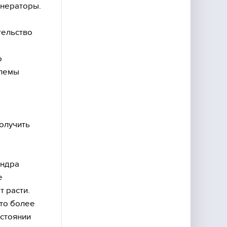
енераторы.
тельство
е
о
блемы
получить
андра
е
т расти.
то более
остоянии