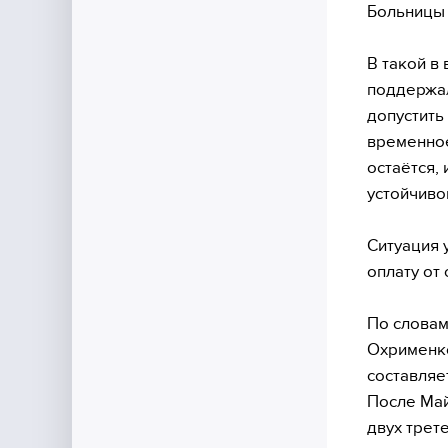
Больницы 
В такой в
поддержал
допустить
временное
остаётся, 
устойчиво
Ситуация 
оплату от
По словам
Охрименко
составляе
После Май
двух трет