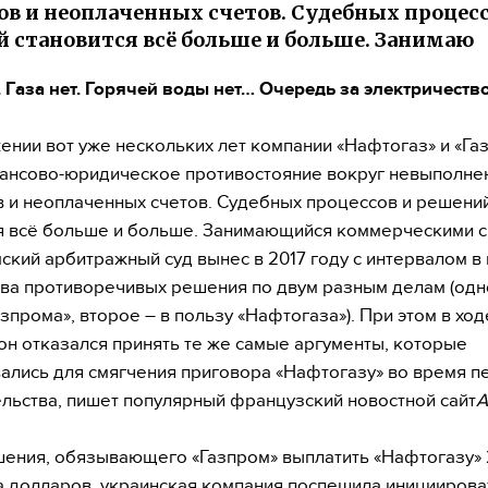
ов и неоплаченных счетов. Судебных процесс
 становится всё больше и больше. Занимаю
. Газа нет. Горячей воды нет… Очередь за электричеств
ении вот уже нескольких лет компании «Нафтогаз» и «Га
ансово-юридическое противостояние вокруг невыполне
 и неоплаченных счетов. Судебных процессов и решени
я всё больше и больше. Занимающийся коммерческими 
ский арбитражный суд вынес в 2017 году с интервалом в
ва противоречивых решения по двум разным делам (одн
азпрома», второе – в пользу «Нафтогаза»). При этом в хо
он отказался принять те же самые аргументы, которые
ались для смягчения приговора «Нафтогазу» во время п
льства, пишет популярный французский новостной сайт
A
ения, обязывающего «Газпром» выплатить «Нафтогазу» 
 долларов, украинская компания поспешила инициирова