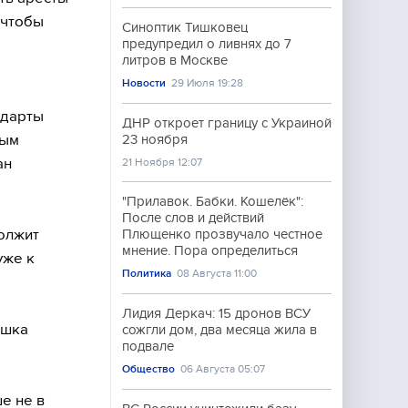
 чтобы
Синоптик Тишковец
предупредил о ливнях до 7
литров в Москве
Новости
29 Июля 19:28
ндарты
ДНР откроет границу с Украиной
мым
23 ноября
ан
21 Ноября 12:07
"Прилавок. Бабки. Кошелёк":
После слов и действий
должит
Плющенко прозвучало честное
мнение. Пора определиться
уже к
Политика
08 Августа 11:00
Лидия Деркач: 15 дронов ВСУ
ешка
сожгли дом, два месяца жила в
подвале
Общество
06 Августа 05:07
е не в