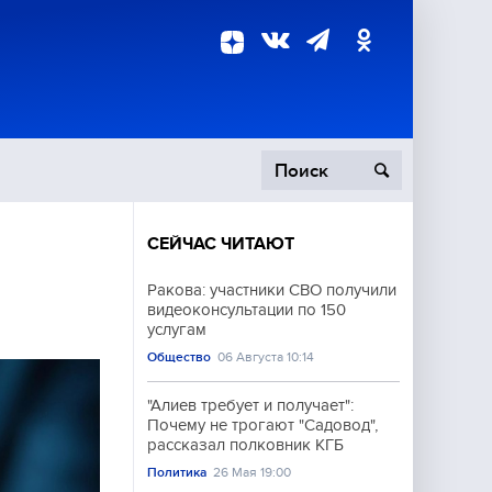
СЕЙЧАС ЧИТАЮТ
пецоперация
Ракова: участники СВО получили
видеоконсультации по 150
роисшествия
услугам
Общество
06 Августа 10:14
"Алиев требует и получает":
Почему не трогают "Садовод",
рассказал полковник КГБ
Политика
26 Мая 19:00