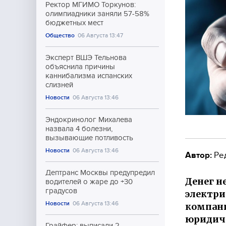
Ректор МГИМО Торкунов:
олимпиадники заняли 57-58%
бюджетных мест
Общество
06 Августа 13:47
Эксперт ВШЭ Тельнова
объяснила причины
каннибализма испанских
слизней
Новости
06 Августа 13:46
Эндокринолог Михалева
назвала 4 болезни,
вызывающие потливость
Новости
06 Августа 13:46
Автор:
Ре
Дептранс Москвы предупредил
Денег не
водителей о жаре до +30
градусов
электри
Новости
06 Августа 13:46
компани
юридиче
Грайфер: выписали 2