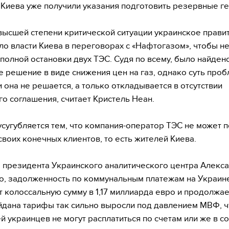
Киева уже получили указания подготовить резервные г
 высшей степени критической ситуации украинское прави
о власти Киева в переговорах с «Нафтогазом», чтобы н
 полной остановки двух ТЭС. Судя по всему, было найден
 решение в виде снижения цен на газ, однако суть про
и она не решается, а только откладывается в отсутствии
го соглашения, считает Кристель Неан.
усугубляется тем, что компания-оператор ТЭС не может 
 своих конечных клиентов, то есть жителей Киева.
 президента Украинского аналитического центра Алекс
, задолженность по коммунальным платежам на Украин
т колоссальную сумму в 1,17 миллиарда евро и продолжае
дана тарифы так сильно выросли под давлением МВФ, ч
ей украинцев не могут расплатиться по счетам или же в с