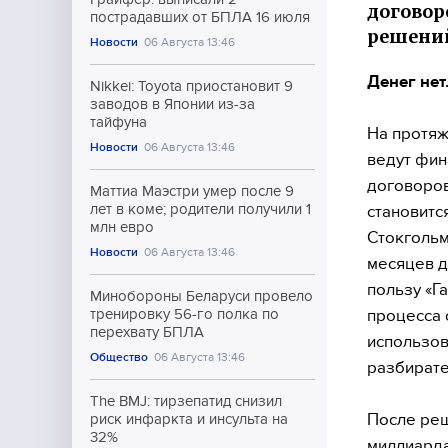
договор
пострадавших от БПЛА 16 июля
решений
Новости
06 Августа 13:46
Денег нет
Nikkei: Toyota приостановит 9
заводов в Японии из-за
тайфуна
На протяж
Новости
06 Августа 13:46
ведут фин
договоров
Маттиа Маэстри умер после 9
лет в коме; родители получили 1
становитс
млн евро
Стокгольм
Новости
06 Августа 13:46
месяцев д
пользу «Г
Минобороны Беларуси провело
процесса 
тренировку 56-го полка по
перехвату БПЛА
использов
Общество
06 Августа 13:46
разбирате
The BMJ: тирзепатид снизил
После реш
риск инфаркта и инсульта на
32%
миллиарда