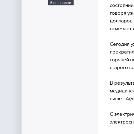
Все новости
состоянии
говоря уж
долларов 
отмечает 
Сегодня у
прекратил
горячей в
старого со
В результ
медицинск
пишет
Ago
С электри
электросн