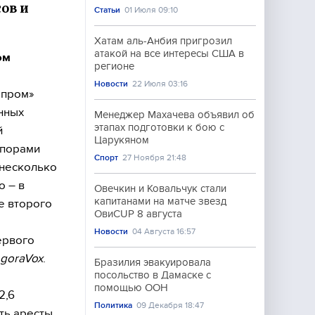
ов и
Статьи
01 Июля 09:10
Хатам аль-Анбия пригрозил
атакой на все интересы США в
ом
регионе
Новости
22 Июля 03:16
зпром»
нных
Менеджер Махачева объявил об
этапах подготовки к бою с
й
Царукяном
спорами
Спорт
27 Ноября 21:48
 несколько
о – в
Овечкин и Ковальчук стали
капитанами на матче звезд
де второго
ОвиCUP 8 августа
Новости
04 Августа 16:57
ервого
goraVox
.
Бразилия эвакуировала
посольство в Дамаске с
помощью ООН
2,6
Политика
09 Декабря 18:47
ть аресты