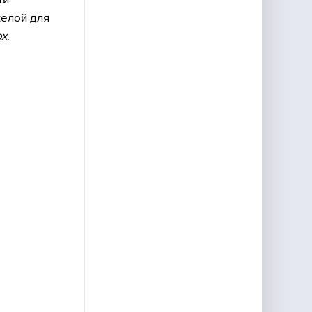
жёлой для
ox
.