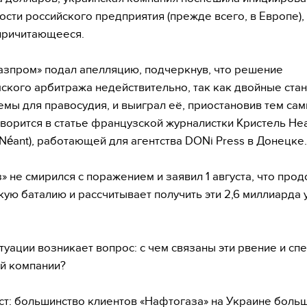
ости российского предприятия (прежде всего, в Европе),
причитающееся.
азпром» подал апелляцию, подчеркнув, что решение
ского арбитража недействительно, так как двойные ста
мы для правосудия, и выиграл её, приостановив тем са
оворится в статье французской журналистки Кристель Не
e Néant), работающей для агентства DONi Press в Донецке.
» не смирился с поражением и заявил 1 августа, что про
ую баталию и рассчитывает получить эти 2,6 миллиарда 
итуации возникает вопрос: с чем связаны эти рвение и сп
й компании?
ст: большинство клиентов «Нафтогаза» на Украине больш