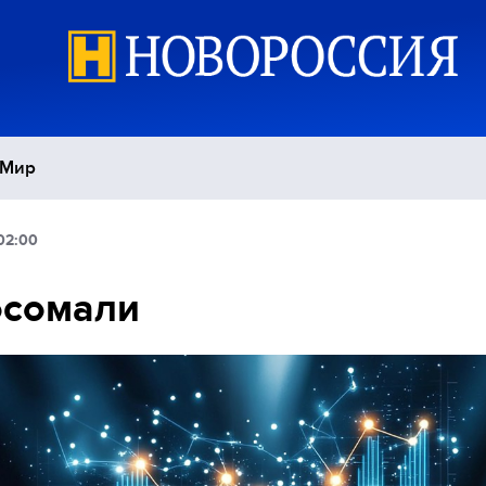
Мир
02:00
Политика
С
осомали
Экономика
П
Спорт