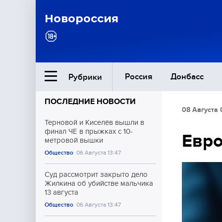
Новороссия
Россия
Донбасс
Рубрики
ПОСЛЕДНИЕ НОВОСТИ
08 Августа 
Ближний Восток
Терновой и Киселёв вышли в
финал ЧЕ в прыжках с 10-
Евр
метровой вышки
Общество
Общество
06 Августа 13:47
Культура
Суд рассмотрит закрыто дело
Жилкина об убийстве мальчика
13 августа
Общество
06 Августа 13:47