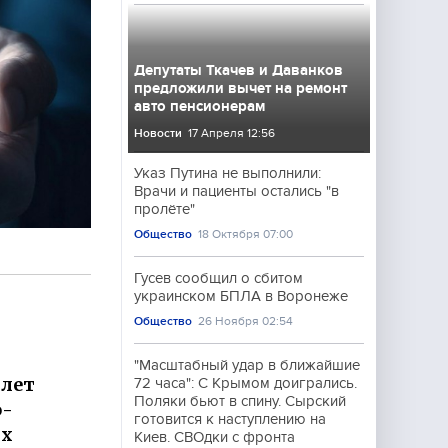
Депутаты Ткачев и Даванков
предложили вычет на ремонт
авто пенсионерам
Новости
17 Апреля 12:56
Указ Путина не выполнили:
Врачи и пациенты остались "в
пролёте"
Общество
18 Октября 07:00
Гусев сообщил о сбитом
украинском БПЛА в Воронеже
Общество
26 Ноября 02:54
"Масштабный удар в ближайшие
 лет
72 часа": С Крымом доигрались.
Поляки бьют в спину. Сырский
о-
готовится к наступлению на
ых
Киев. СВОдки с фронта