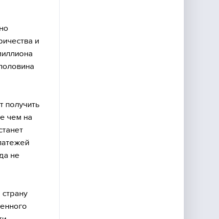
чно
ричества и
миллиона
(половина
т получить
е чем на
станет
латежей
да не
 страну
венного
ти