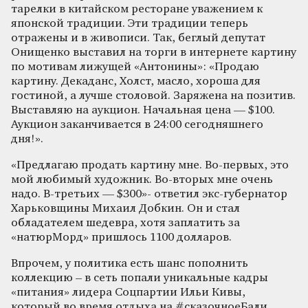
тарелки в китайском ресторане уважением к
японской традиции. Эти традиции теперь
отражены и в живописи. Так, беглый депутат
Онищенко выставил на торги в интернете картину
по мотивам лижущей «Антонины»: «Продаю
картину. Декаданс, Холст, масло, хороша для
гостиной, а лучше столовой. Заряжена на позитив.
Выставляю на аукцион. Начальная цена — $100.
Аукцион заканчивается в 24:00 сегодняшнего
дня!».
«Предлагаю продать картину мне. Во-первых, это
мой любимый художник. Во-вторых мне очень
надо. В-третьих — $300»- ответил экс-губернатор
Харьковщины Михаил Добкин. Он и стал
обладателем шедевра, хотя заплатить за
«натюрМорд» пришлось 1100 долларов.
Впрочем, у политика есть шанс пополнить
коллекцию – в сеть попали уникальные кадры
«питания» лидера Соцпартии Ильи Кивы,
который во время отдыха на #сказочноеБали