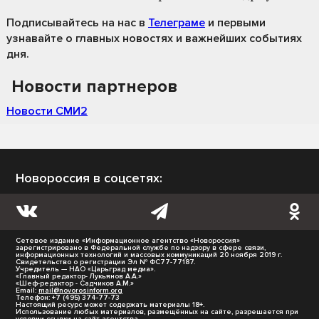
Подписывайтесь на нас
в
Телеграме
и первыми
узнавайте о главных новостях и важнейших событиях
дня.
Новости партнеров
Новости СМИ2
Новороссия в соцсетях:
Сетевое издание «Информационное агентство «Новороссия»
зарегистрировано в Федеральной службе по надзору в сфере связи,
информационных технологий и массовых коммуникаций 20 ноября 2019 г.
Свидетельство о регистрации Эл № ФС77-77187.
Учредитель — НАО «Царьград медиа».
«Главный редактор- Лукьянов А.А.»
«Шеф-редактор - Садчиков А.М.»
Email:
mail@novorosinform.org
Телефон: +7 (495) 374-77-73
Настоящий ресурс может содержать материалы 18+.
Использование любых материалов, размещённых на сайте, разрешается при
условии ссылки на сайт агентства.