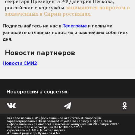
секретаря Президента РФ Дмитрия Пескова,
российские спецслужбы
занимаются вопросом о
захваченных в Сирии россиянах.
Подписывайтесь на нас
в
Телеграме
и первыми
узнавайте о главных новостях и важнейших событиях
дня.
Новости партнеров
Новости СМИ2
Новороссия в соцсетях:
Сетевое издание «Информационное агентство «Новороссия»
зарегистрировано в Федеральной службе по надзору в сфере связи,
информационных технологий и массовых коммуникаций 20 ноября 2019 г.
Свидетельство о регистрации Эл № ФС77-77187.
Учредитель — НАО «Царьград медиа».
«Главный редактор- Лукьянов А.А.»