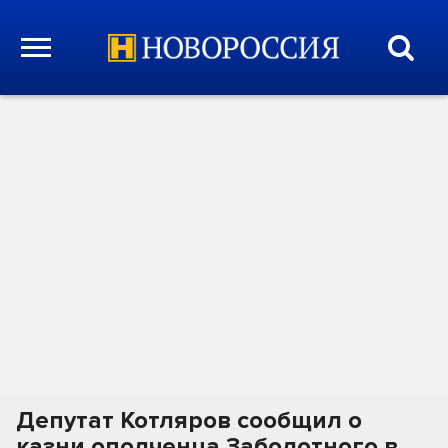
Депутат Котляров сообщил о
казни ополченца Заболотного в