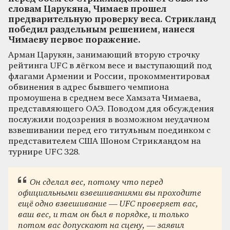
словам Царукяна, Чимаев прошел
предварительную проверку веса. Стрикланд
победил раздельным решением, нанеся
Чимаеву первое поражение.
Арман Царукян, занимающий вторую строчку
рейтинга UFC в лёгком весе и выступающий под
флагами Армении и России, прокомментировал
обвинения в адрес бывшего чемпиона
промоушена в среднем весе Хамзата Чимаева,
представляющего ОАЭ. Поводом для обсуждения
послужили подозрения в возможном неудачном
взвешивании перед его титульным поединком с
представителем США Шоном Стрикландом на
турнире UFC 328.
Он сделал вес, потому что перед
официальными взвешиваниями вы проходите
ещё одно взвешивание — UFC проверяет вас,
ваш вес, и там он был в порядке, и только
потом вас допускают на сцену, — заявил