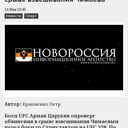
16 Мая 10:45
Новости
Спорт
Автор:
Ермоленко Петр
Боец UFC Арман Царукян опроверг
обвинения в срыве взвешивания Чимаевым
перед боем со Стрикландом на UFC 328. По