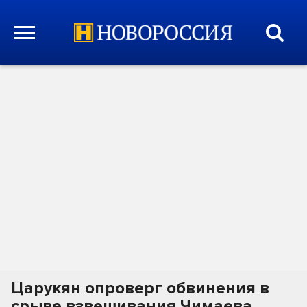
Царукян опроверг обвинения в
срыве взвешивания Чимаева