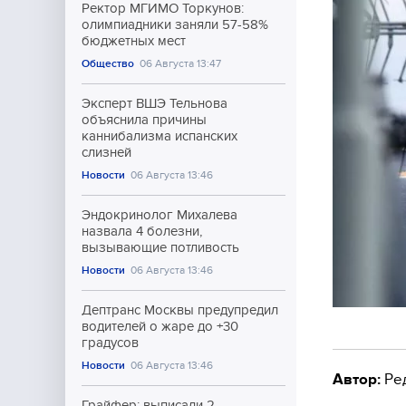
Ректор МГИМО Торкунов:
олимпиадники заняли 57-58%
бюджетных мест
Общество
06 Августа 13:47
Эксперт ВШЭ Тельнова
объяснила причины
каннибализма испанских
слизней
Новости
06 Августа 13:46
Эндокринолог Михалева
назвала 4 болезни,
вызывающие потливость
Новости
06 Августа 13:46
Дептранс Москвы предупредил
водителей о жаре до +30
градусов
Новости
06 Августа 13:46
Автор:
Ре
Грайфер: выписали 2