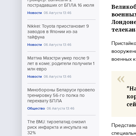
пострадавших от БПЛА 16 июля
Великоб
Новости
06 Августа 13:46
военных
Лондоне
Nikkei: Toyota приостановит 9
телекан
заводов в Японии из-за
тайфуна
Пристайко
Новости
06 Августа 13:46
вооружени
Маттиа Маэстри умер после 9
военных к
лет в коме; родители получили 1
млн евро
Новости
06 Августа 13:46
"Н
Минобороны Беларуси провело
тренировку 56-го полка по
ко
перехвату БПЛА
сей
Общество
06 Августа 13:46
The BMJ: тирзепатид снизил
Представи
риск инфаркта и инсульта на
специальн
32%