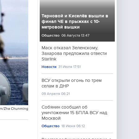
Терновой и Киселёв вышли в
финал ЧЕ в прыжках с 10-
метровой вышки
Общество
06 Августа 13:47
Маск отказал Зеленскому,
Захарова предложила отвести
Starlink
Новости
31 Июля 17:51
ВСУ открыли огонь по трем
селам в ДНР
09 Апреля 06:21
Собянин сообщил об
com/Zha Chunming
уничтожении 15 БПЛА ВСУ над
Москвой
Общество
18 Июня 06:12