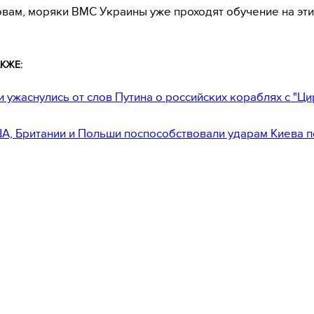
овам, моряки ВМС Украины уже проходят обучение на эти
КЖЕ:
и ужаснулись от слов Путина о российских кораблях с "Ц
А, Британии и Польши поспособствовали ударам Киева 