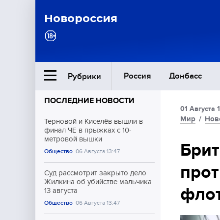
Новороссия
Россия
Донбасс
Рубрики
ПОСЛЕДНИЕ НОВОСТИ
01 Августа 
Ближний Восток
Мир
/
Нов
Терновой и Киселёв вышли в
финал ЧЕ в прыжках с 10-
метровой вышки
Общество
Брит
Общество
06 Августа 13:47
прот
Культура
Суд рассмотрит закрыто дело
Жилкина об убийстве мальчика
флот
13 августа
Общество
06 Августа 13:47