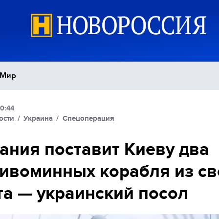
Мир
10:44
Политика
С
ости
/
Украина
/
Спецоперация
Экономика
П
ания поставит Киеву два
ивоминных корабля из св
Спорт
а — украинский посол