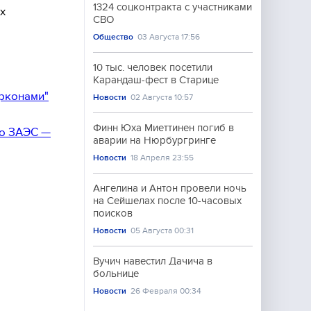
1324 соцконтракта с участниками
х
СВО
Общество
03 Августа 17:56
10 тыс. человек посетили
Карандаш-фест в Старице
ирконами"
Новости
02 Августа 10:57
Финн Юха Миеттинен погиб в
по ЗАЭС —
аварии на Нюрбургринге
Новости
18 Апреля 23:55
Ангелина и Антон провели ночь
на Сейшелах после 10-часовых
поисков
Новости
05 Августа 00:31
Вучич навестил Дачича в
больнице
Новости
26 Февраля 00:34