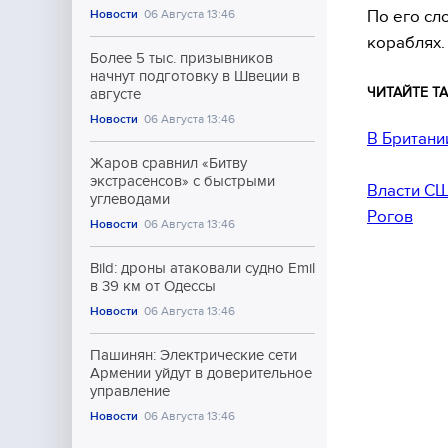
По его сл
Новости
06 Августа 13:46
кораблях.
Более 5 тыс. призывников
начнут подготовку в Швеции в
ЧИТАЙТЕ ТА
августе
Новости
06 Августа 13:46
В Британи
Жаров сравнил «Битву
экстрасенсов» с быстрыми
Власти СШ
углеводами
Рогов
Новости
06 Августа 13:46
Bild: дроны атаковали судно Emil
в 39 км от Одессы
Новости
06 Августа 13:46
Пашинян: Электрические сети
Армении уйдут в доверительное
управление
Новости
06 Августа 13:46