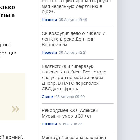
Росстат зафиксировал первую с
олько
мая недельную дефляцию в
0,02%
ева в
Новости
05 Августа 19:49
СК возбудил дело о гибели 7-
летнего в реке Дон под
просе
Воронежем
оря для
Новости
05 Августа 12:21
Баллистика и гиперзвук
нацелены на Киев: Всё готово
для ударов по мостам через
Днепр. В НАТО переполох.
СВОдки с фронта
а
Статьи
08 Августа 09:00
Рекордсмен КХЛ Алексей
Мурыгин умер в 39 лет
Новости
31 Июля 15:28
й армии".
Минтруд Дагестана заключил