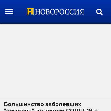
Большинство заболевших
"омикрон"-штаммом COVID-19 в