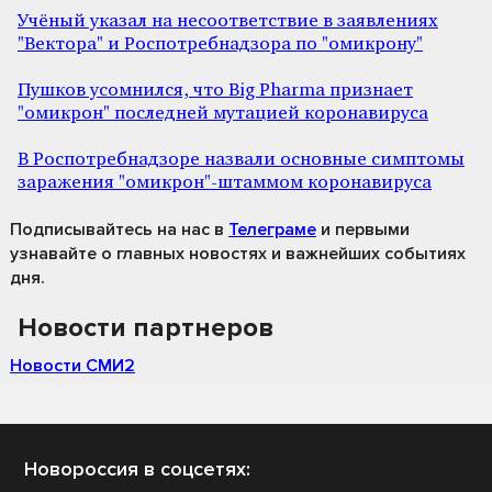
Учёный указал на несоответствие в заявлениях
"Вектора" и Роспотребнадзора по "омикрону"
Пушков усомнился, что Big Pharma признает
"омикрон" последней мутацией коронавируса
В Роспотребнадзоре назвали основные симптомы
заражения "омикрон"-штаммом коронавируса
Подписывайтесь на нас
в
Телеграме
и первыми
узнавайте о главных новостях и важнейших событиях
дня.
Новости партнеров
Новости СМИ2
Новороссия в соцсетях: