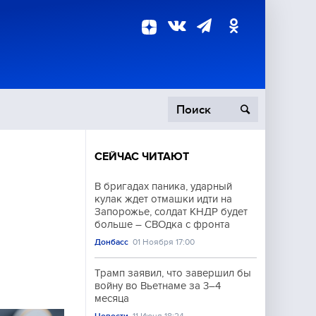
СЕЙЧАС ЧИТАЮТ
пецоперация
В бригадах паника, ударный
кулак ждет отмашки идти на
роисшествия
Запорожье, солдат КНДР будет
больше – СВОдка с фронта
Донбасс
01 Ноября 17:00
Трамп заявил, что завершил бы
войну во Вьетнаме за 3–4
месяца