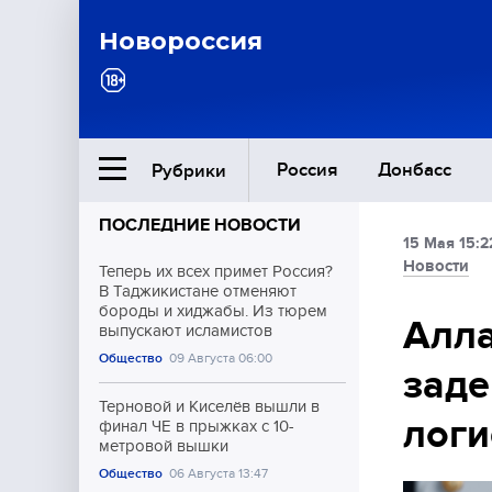
Новороссия
Россия
Донбасс
Рубрики
ПОСЛЕДНИЕ НОВОСТИ
15 Мая 15:2
Ближний Восток
Новости
Теперь их всех примет Россия?
В Таджикистане отменяют
бороды и хиджабы. Из тюрем
Общество
Алл
выпускают исламистов
Общество
09 Августа 06:00
заде
Культура
Терновой и Киселёв вышли в
логи
финал ЧЕ в прыжках с 10-
метровой вышки
Общество
06 Августа 13:47