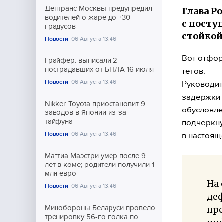
Дептранс Москвы предупредил
Глава Р
водителей о жаре до +30
с посту
градусов
стойкой
Новости
06 Августа 13:46
Вот отфор
Грайфер: выписали 2
пострадавших от БПЛА 16 июля
тегов:
Новости
06 Августа 13:46
Руководит
задержки 
Nikkei: Toyota приостановит 9
обусловле
заводов в Японии из-за
тайфуна
подчеркну
Новости
06 Августа 13:46
в настоящ
Маттиа Маэстри умер после 9
лет в коме; родители получили 1
млн евро
На
Новости
06 Августа 13:46
де
Минобороны Беларуси провело
пр
тренировку 56-го полка по