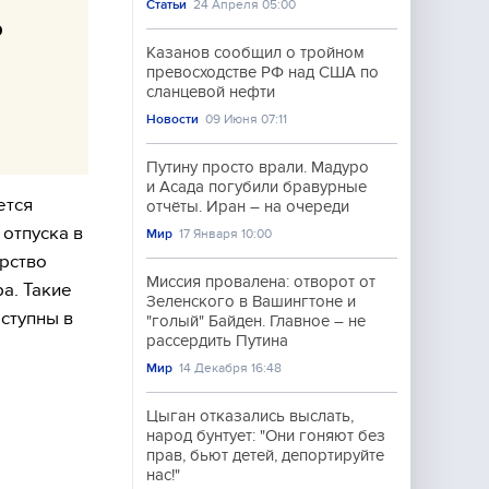
Статьи
24 Апреля 05:00
о
Казанов сообщил о тройном
превосходстве РФ над США по
сланцевой нефти
Новости
09 Июня 07:11
Путину просто врали. Мадуро
и Асада погубили бравурные
ется
отчёты. Иран – на очереди
отпуска в
Мир
17 Января 10:00
арство
Миссия провалена: отворот от
а. Такие
Зеленского в Вашингтоне и
ступны в
"голый" Байден. Главное – не
рассердить Путина
Мир
14 Декабря 16:48
Цыган отказались выслать,
народ бунтует: "Они гоняют без
прав, бьют детей, депортируйте
нас!"