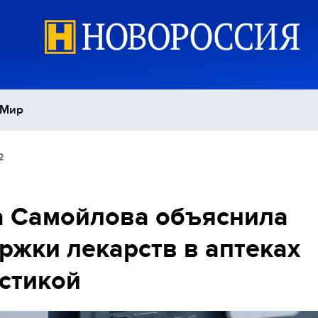
Мир
2
Политика
С
Экономика
П
а Самойлова объяснила
ржки лекарств в аптеках
Спорт
стикой