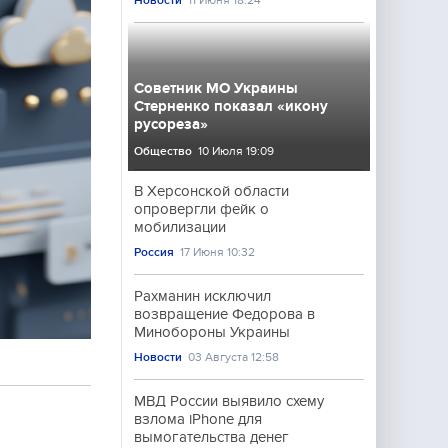
Новости
11 Июня 18:24
Советник МО Украины
Стерненко показал «икону
русореза»
Общество
10 Июля 19:09
В Херсонской области
опровергли фейк о
мобилизации
Россия
17 Июня 10:32
Рахманин исключил
возвращение Федорова в
Минобороны Украины
Новости
03 Августа 12:58
МВД России выявило схему
взлома iPhone для
вымогательства денег