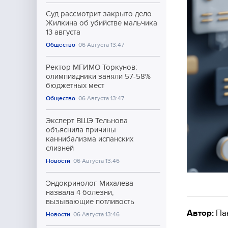
Суд рассмотрит закрыто дело
Жилкина об убийстве мальчика
13 августа
Общество
06 Августа 13:47
Ректор МГИМО Торкунов:
олимпиадники заняли 57-58%
бюджетных мест
Общество
06 Августа 13:47
Эксперт ВШЭ Тельнова
объяснила причины
каннибализма испанских
слизней
Новости
06 Августа 13:46
Эндокринолог Михалева
назвала 4 болезни,
вызывающие потливость
Автор:
Па
Новости
06 Августа 13:46