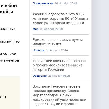
Происшествия
26 Ноября 20:08
перебои
кой, а
Хазин: "Подозреваю, что в ЦБ
хотят нам устроить 90-е". У элит в
Дубае уже сгорели все деньги
казанных
Мир
03 Апреля 22:00
Ермакова развелась с мужем
истам, что
младше на 15 лет
Новости
05 Августа 12:44
том, как
дикаментов
Украинский пленный рассказал
о побеге мобилизованных из
лагеря в Германии
Общество
28 Января 06:23
Восстание: Генерал впервые
отказал президенту. Солдат
морят голодом. Самый
ого
массированный удар через две
недели? СВОдки с фронта