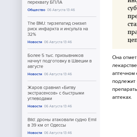
ин
перехвату БПЛА
суб
Общество
06 Августа 13:46
пре
ста
The BMJ: тирзепатид снизил
риск инфаркта и инсульта на
пра
32%
цеп
Новости
06 Августа 13:46
Более 5 тыс. призывников
Она отмет
начнут подготовку в Швеции в
лекарстве
августе
аптечном 
Новости
06 Августа 13:46
подлежит 
Жаров сравнил «Битву
препараты
экстрасенсов» с быстрыми
аптеках.
углеводами
Новости
06 Августа 13:46
Bild: дроны атаковали судно Emil
в 39 км от Одессы
Новости
06 Августа 13:46