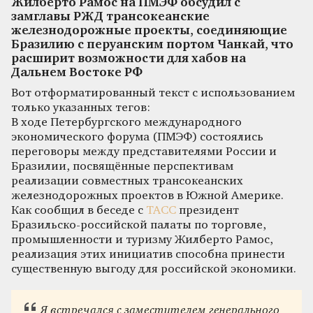
Жилберто Рамос на ПМЭФ обсудил с
замглавы РЖД трансокеанские
железнодорожные проекты, соединяющие
Бразилию с перуанским портом Чанкай, что
расширит возможности для хабов на
Дальнем Востоке РФ
Вот отформатированный текст с использованием
только указанных тегов:
В ходе Петербургского международного
экономического форума (ПМЭФ) состоялись
переговоры между представителями России и
Бразилии, посвящённые перспективам
реализации совместных трансокеанских
железнодорожных проектов в Южной Америке.
Как сообщил в беседе с
ТАСС
президент
Бразильско-российской палаты по торговле,
промышленности и туризму Жилберто Рамос,
реализация этих инициатив способна принести
существенную выгоду для российской экономики.
Я встречался с заместителем генерального