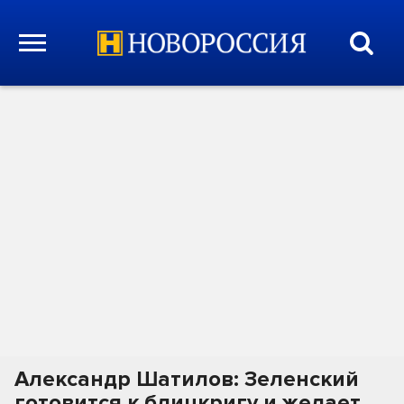
Александр Шатилов: Зеленский
готовится к блицкригу и желает