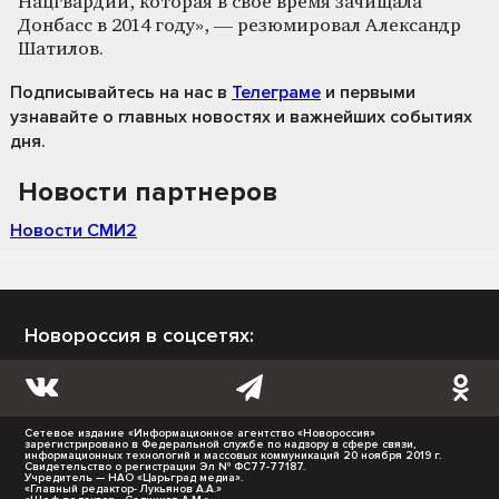
Нацгвардии, которая в своё время зачищала
Донбасс в 2014 году», — резюмировал Александр
Шатилов.
Подписывайтесь на нас
в
Телеграме
и первыми
узнавайте о главных новостях и важнейших событиях
дня.
Новости партнеров
Новости СМИ2
Новороссия в соцсетях:
Сетевое издание «Информационное агентство «Новороссия»
зарегистрировано в Федеральной службе по надзору в сфере связи,
информационных технологий и массовых коммуникаций 20 ноября 2019 г.
Свидетельство о регистрации Эл № ФС77-77187.
Учредитель — НАО «Царьград медиа».
«Главный редактор- Лукьянов А.А.»