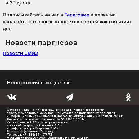
и 20 вузов.
Подписывайтесь на нас
в
Телеграме
и первыми
узнавайте о главных новостях и важнейших событиях
дня.
Новости партнеров
Новости СМИ2
Новороссия в соцсетях:
Сетевое издание «Информационное агентство «Новороссия»
зарегистрировано в Федеральной службе по надзору в сфере связи,
информационных технологий и массовых коммуникаций 20 ноября 2019 г.
Свидетельство о регистрации Эл № ФС77-77187.
Учредитель — НАО «Царьград медиа».
«Главный редактор- Лукьянов А.А.»
«Шеф-редактор - Садчиков А.М.»
Email:
mail@novorosinform.org
Телефон: +7 (495) 374-77-73
Настоящий ресурс может содержать материалы 18+.