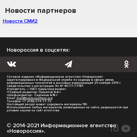
Новости партнеров
Новости СМИ2
Новороссия в соцсетях:
Сетевое издание «Информационное агентство «Новороссия»
зарегистрировано в Федеральной службе по надзору в сфере связи,
информационных технологий и массовых коммуникаций 20 ноября 2019 г.
Свидетельство о регистрации Эл № ФС77-77187.
Учредитель — НАО «Царьград медиа».
«Главный редактор- Лукьянов А.А.»
«Шеф-редактор - Садчиков А.М.»
Email:
mail@novorosinform.org
Телефон: +7 (495) 374-77-73
Настоящий ресурс может содержать материалы 18+.
Использование любых материалов, размещённых на сайте, разрешается при
условии ссылки на сайт агентства.
© 2014-2021 Информационное агентство
«Новороссия».