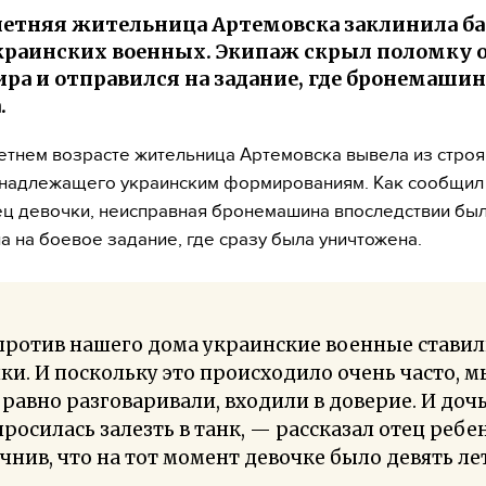
етняя жительница Артемовска заклинила 
краинских военных. Экипаж скрыл поломку 
ра и отправился на задание, где бронемашин
.
етнем возрасте жительница Артемовска вывела из стро
инадлежащего украинским формированиям. Как сообщил
ц девочки, неисправная бронемашина впоследствии бы
а на боевое задание, где сразу была уничтожена.
против нашего дома украинские военные стави
ки. И поскольку это происходило очень часто, м
 равно разговаривали, входили в доверие. И доч
росилась залезть в танк, — рассказал отец ребе
чнив, что на тот момент девочке было девять лет