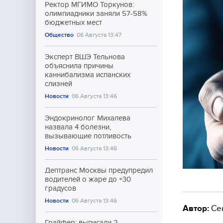
Ректор МГИМО Торкунов:
олимпиадники заняли 57-58%
бюджетных мест
Общество
06 Августа 13:47
Эксперт ВШЭ Тельнова
объяснила причины
каннибализма испанских
слизней
Новости
06 Августа 13:46
Эндокринолог Михалева
назвала 4 болезни,
вызывающие потливость
Новости
06 Августа 13:46
Дептранс Москвы предупредил
водителей о жаре до +30
градусов
Новости
06 Августа 13:46
Автор:
Се
Грайфер: выписали 2