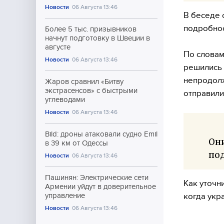
Новости
06 Августа 13:46
В беседе 
подробнос
Более 5 тыс. призывников
начнут подготовку в Швеции в
августе
По словам
Новости
06 Августа 13:46
решились 
непродолж
Жаров сравнил «Битву
экстрасенсов» с быстрыми
отправили
углеводами
Новости
06 Августа 13:46
Bild: дроны атаковали судно Emil
Они
в 39 км от Одессы
по
Новости
06 Августа 13:46
Пашинян: Электрические сети
Как уточн
Армении уйдут в доверительное
когда укр
управление
Новости
06 Августа 13:46