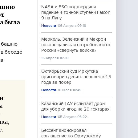
башню
NASA и ESO подтвердили
падение 4-тонной ступени Falcon
от
9 на Луну
а была
Новости
06 Августа 09:16
Меркель, Зеленский и Макрон
я башню
посовещались и потребовали от
России «свернуть войска»
 в беседе
16 Апреля 16:20
ла
Октябрьский суд Иркутска
приговорил девять человек к 1,5
года за покер
Новости
16 Июля 10:49
ли
Казанский ГАУ испытает дрон
ы
для уборки ягод на 20 гектарах
ь
Новости
05 Августа 06:22
нка,
.
Бессент анонсировал
соглашение по Ормузскому