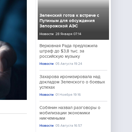
Зеленский готов к встрече с
Путиным для обсуждения
Запорожской АЭС
Новости
28 Января 07:14
Верховная Рада предложила
штраф до $3,8 тыс. за
российскую музыку
Новости
05 Августа 19:24
Захарова иронизировала над
докладом Зеленского о боевых
успехах
Новости
01 Ноября 19:16
Собянин назвал разговоры о
мобилизации экономики
никчемными
Новости
05 Августа 16:57