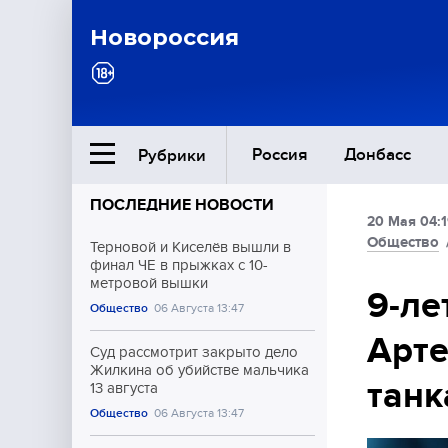
Новороссия
Россия
Донбасс
Рубрики
ПОСЛЕДНИЕ НОВОСТИ
20 Мая 04:
Ближний Восток
Общество
Терновой и Киселёв вышли в
финал ЧЕ в прыжках с 10-
метровой вышки
Общество
9-ле
Общество
06 Августа 13:47
Арт
Культура
Суд рассмотрит закрыто дело
Жилкина об убийстве мальчика
танк
13 августа
Общество
06 Августа 13:47