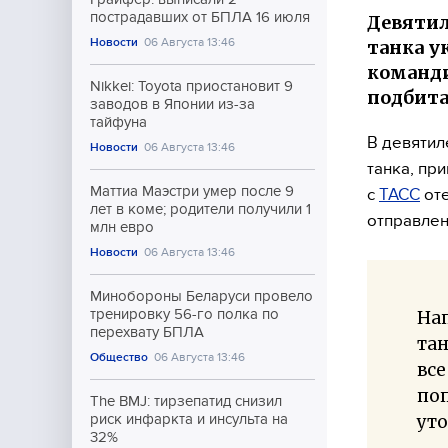
пострадавших от БПЛА 16 июля
Девятил
Новости
06 Августа 13:46
танка у
команди
Nikkei: Toyota приостановит 9
подбита
заводов в Японии из-за
тайфуна
В девятил
Новости
06 Августа 13:46
танка, пр
Маттиа Маэстри умер после 9
с
ТАСС
оте
лет в коме; родители получили 1
отправлен
млн евро
Новости
06 Августа 13:46
Минобороны Беларуси провело
тренировку 56-го полка по
На
перехвату БПЛА
тан
Общество
06 Августа 13:46
все
поп
The BMJ: тирзепатид снизил
уто
риск инфаркта и инсульта на
32%