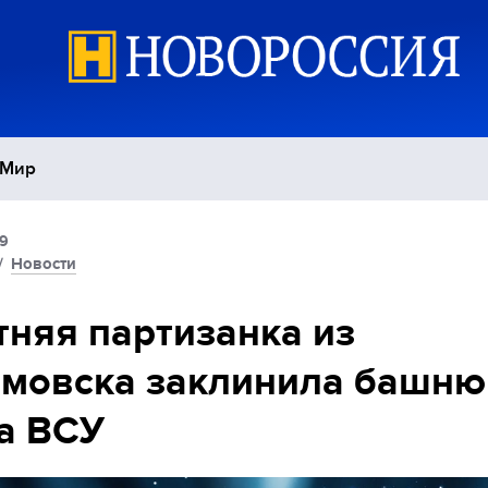
Мир
19
Политика
С
/
Новости
Экономика
П
тняя партизанка из
емовска заклинила башню
Спорт
а ВСУ