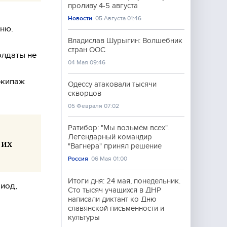
проливу 4-5 августа
Новости
05 Августа 01:46
шню.
Владислав Шурыгин: Волшебник
стран ООС
олдаты не
04 Мая 09:46
экипаж
Одессу атаковали тысячи
скворцов
05 Февраля 07:02
Ратибор: "Мы возьмём всех".
Легендарный командир
 их
"Вагнера" принял решение
Россия
06 Мая 01:00
Итоги дня: 24 мая, понедельник.
риод,
Сто тысяч учащихся в ДНР
написали диктант ко Дню
славянской письменности и
культуры