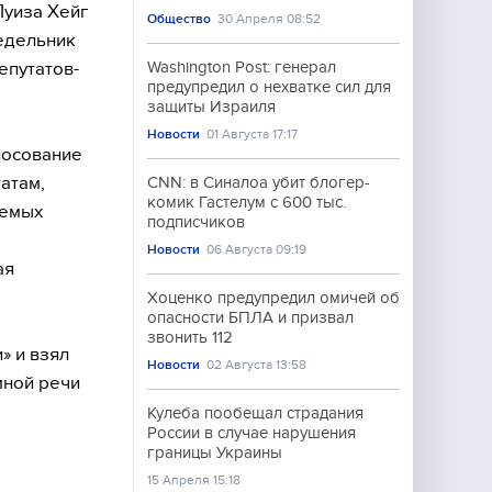
Луиза Хейг
Общество
30 Апреля 08:52
едельник
епутатов-
Washington Post: генерал
предупредил о нехватке сил для
защиты Израиля
Новости
01 Августа 17:17
лосование
атам,
CNN: в Синалоа убит блогер-
комик Гастелум с 600 тыс.
аемых
подписчиков
Новости
06 Августа 09:19
ая
Хоценко предупредил омичей об
опасности БПЛА и призвал
звонить 112
» и взял
Новости
02 Августа 13:58
мной речи
Кулеба пообещал страдания
России в случае нарушения
границы Украины
15 Апреля 15:18