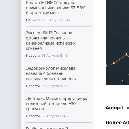
Ректор МГИМО Торкунов:
олимпиадники заняли 57-58%
бюджетных мест
Общество
06 Августа 13:47
Эксперт ВШЭ Тельнова
объяснила причины
каннибализма испанских
слизней
Новости
06 Августа 13:46
Эндокринолог Михалева
назвала 4 болезни,
вызывающие потливость
Новости
06 Августа 13:46
Дептранс Москвы предупредил
водителей о жаре до +30
Автор:
Па
градусов
Новости
06 Августа 13:46
Более 4
Грайфер: выписали 2