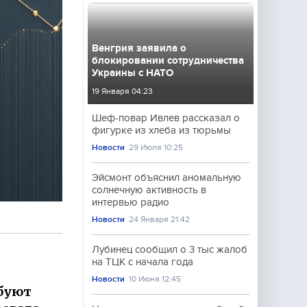
Венгрия заявила о
блокировании сотрудничества
Украины с НАТО
19 Января 04:23
Шеф-повар Ивлев рассказал о
фигурке из хлеба из тюрьмы
Новости
29 Июля 10:25
Эйсмонт объяснил аномальную
солнечную активность в
интервью радио
Новости
24 Января 21:42
Лубинец сообщил о 3 тыс жалоб
на ТЦК с начала года
Новости
10 Июня 12:45
ебуют