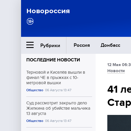
Новороссия
Россия
Донбасс
Рубрики
ПОСЛЕДНИЕ НОВОСТИ
12 Мая 06:
Ближний Восток
Новости
Терновой и Киселёв вышли в
финал ЧЕ в прыжках с 10-
метровой вышки
Общество
41 л
Общество
06 Августа 13:47
Стар
Культура
Суд рассмотрит закрыто дело
Жилкина об убийстве мальчика
13 августа
Общество
06 Августа 13:47