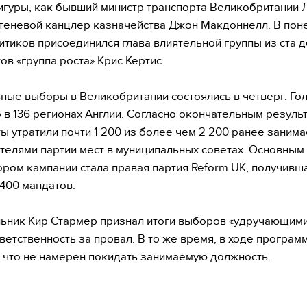
гуры, как бывший министр транспорта Великобритании 
теневой канцлер казначейства Джон Макдоннелл. В пон
ритиков присоединился глава влиятельной группы из ста д
ов «группа роста» Крис Кертис.
ные выборы в Великобритании состоялись в четверг. Го
 в 136 регионах Англии. Согласно окончательным результ
ы утратили почти 1 200 из более чем 2 200 ранее заним
телями партии мест в муниципальных советах. Основным
ром кампании стала правая партия Reform UK, получивш
 400 мандатов.
ьник Кир Стармер признал итоги выборов «удручающими
тветственность за провал. В то же время, в ходе програм
, что не намерен покидать занимаемую должность.