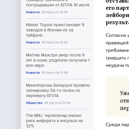
отставк
пострадавших от БПЛА 16 июля
его пар
Новости
06 Августа 13:46
лейбори
результ
Nikkei: Toyota приостановит 9
заводов в Японии из-за
Согласно 
тайфуна
правящей 
Новости
06 Августа 13:46
требовани
Маттиа Маэстри умер после 9
тридцать 
лет в коме; родители получили 1
неудачи п
млн евро
Новости
06 Августа 13:46
Минобороны Беларуси провело
тренировку 56-го полка по
Уже
перехвату БПЛА
отк
Общество
06 Августа 13:46
пер
The BMJ: тирзепатид снизил
риск инфаркта и инсульта на
Среди пар
32%