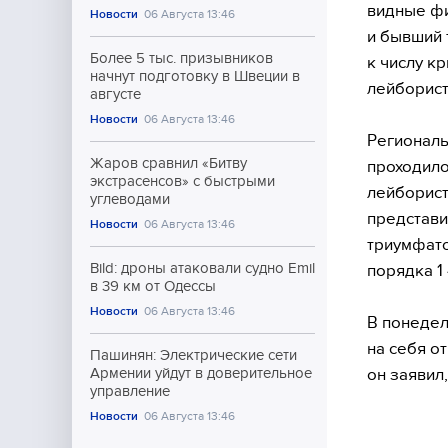
видные фи
Новости
06 Августа 13:46
и бывший 
Более 5 тыс. призывников
к числу к
начнут подготовку в Швеции в
лейборист
августе
Новости
06 Августа 13:46
Региональ
Жаров сравнил «Битву
проходило
экстрасенсов» с быстрыми
лейборист
углеводами
представи
Новости
06 Августа 13:46
триумфато
Bild: дроны атаковали судно Emil
порядка 1
в 39 км от Одессы
Новости
06 Августа 13:46
В понедел
на себя о
Пашинян: Электрические сети
он заявил
Армении уйдут в доверительное
управление
Новости
06 Августа 13:46