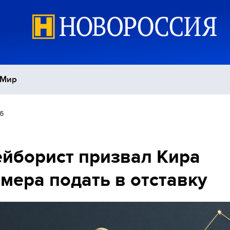
Мир
36
Политика
С
Экономика
П
ейборист призвал Кира
мера подать в отставку
Спорт