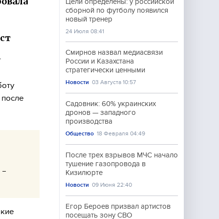
ровала
Цели определены: у российской
сборной по футболу появился
новый тренер
24 Июля 08:41
ст
Смирнов назвал медиасвязи
т
России и Казахстана
стратегически ценными
Новости
03 Августа 10:57
боту
 после
Садовник: 60% украинских
дронов — западного
производства
Общество
18 Февраля 04:49
После трех взрывов МЧС начало
тушение газопровода в
 -
Кизилюрте
Новости
09 Июня 22:40
Егор Бероев призвал артистов
акие
посещать зону СВО