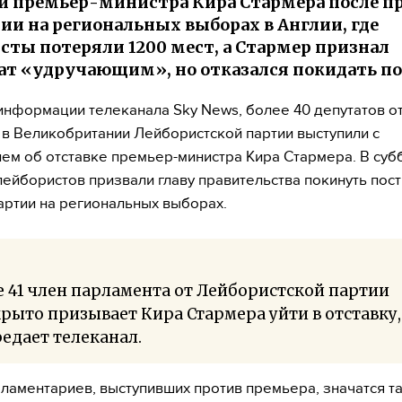
и премьер-министра Кира Стармера после п
тии на региональных выборах в Англии, где
сты потеряли 1200 мест, а Стармер признал
ат «удручающим», но отказался покидать по
информации телеканала Sky News, более 40 депутатов о
в Великобритании Лейбористской партии выступили с
ем об отставке премьер-министра Кира Стармера. В суб
лейбористов призвали главу правительства покинуть пост
артии на региональных выборах.
 41 член парламента от Лейбористской партии
рыто призывает Кира Стармера уйти в отставку,
едает телеканал.
ламентариев, выступивших против премьера, значатся т