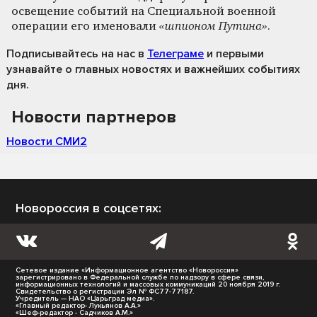
освещение событий на Специальной военной
операции его именовали
«шпионом Путина»
.
Подписывайтесь на нас
в
Телеграме
и первыми
узнавайте о главных новостях и важнейших событиях
дня.
Новости партнеров
Новости СМИ2
Новороссия в соцсетях:
Сетевое издание «Информационное агентство «Новороссия»
зарегистрировано в Федеральной службе по надзору в сфере связи,
информационных технологий и массовых коммуникаций 20 ноября 2019 г.
Свидетельство о регистрации Эл № ФС77-77187.
Учредитель — НАО «Царьград медиа».
«Главный редактор- Лукьянов А.А.»
«Шеф-редактор - Садчиков А.М.»