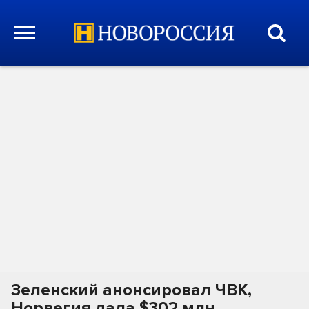
Зеленский анонсировал ЧВК,
Норвегия дала $302 млн