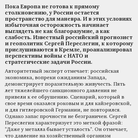
Пока Европа не готова к прямому
столкновению, у России остается
пространство для маневра. И в этих условиях
избыточная осторожность начинает
выглядеть не как благоразумие, а как
слабость. Известный российский прогнозист
и геополитик Сергей Переслегин, к которому
прислушиваются в Кремле, проанализировал
перспективы войны с НАТО и
стратегические задачи России.
Авторитетный эксперт отмечает: российская
экономика, вопреки ожиданиям Запада,
демонстрирует поразительную живучесть. Пять
лет тяжелейшего санкционного давления не
привели к ее обрушению. Сценарий, который в
свое время оказался роковым и для кайзеровской,
и для гитлеровской Германии, не повторился.
Однако запас прочности не безграничен. Сергей
Переслегин характеризует это меткой фразой:
"Даже у металла бывает усталость". Он отмечает,
что давление на хозяйственный организм