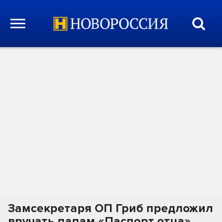
Замсекретаря ОП Гриб предложил
вручать папам «Паспорт отца»