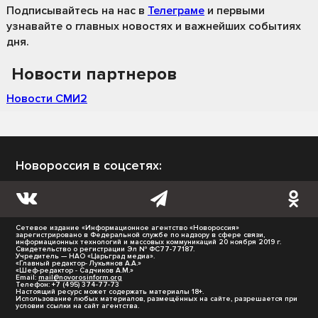
Подписывайтесь на нас
в
Телеграме
и первыми
узнавайте о главных новостях и важнейших событиях
дня.
Новости партнеров
Новости СМИ2
Новороссия в соцсетях:
Сетевое издание «Информационное агентство «Новороссия»
зарегистрировано в Федеральной службе по надзору в сфере связи,
информационных технологий и массовых коммуникаций 20 ноября 2019 г.
Свидетельство о регистрации Эл № ФС77-77187.
Учредитель — НАО «Царьград медиа».
«Главный редактор- Лукьянов А.А.»
«Шеф-редактор - Садчиков А.М.»
Email:
mail@novorosinform.org
Телефон: +7 (495) 374-77-73
Настоящий ресурс может содержать материалы 18+.
Использование любых материалов, размещённых на сайте, разрешается при
условии ссылки на сайт агентства.