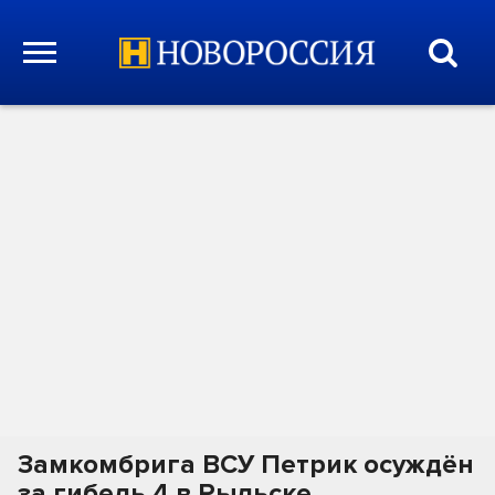
Замкомбрига ВСУ Петрик осуждён
за гибель 4 в Рыльске