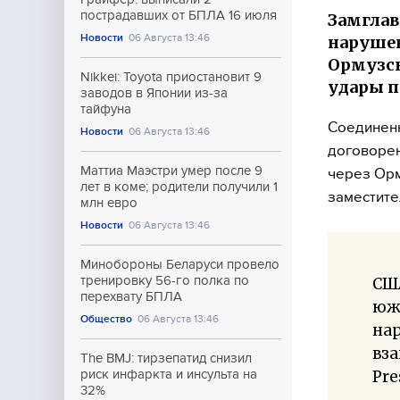
пострадавших от БПЛА 16 июля
Замглав
Новости
06 Августа 13:46
нарушен
Ормузск
Nikkei: Toyota приостановит 9
удары п
заводов в Японии из-за
тайфуна
Соединенн
Новости
06 Августа 13:46
договорен
Маттиа Маэстри умер после 9
через Орм
лет в коме; родители получили 1
заместите
млн евро
Новости
06 Августа 13:46
Минобороны Беларуси провело
тренировку 56-го полка по
СШ
перехвату БПЛА
южн
Общество
06 Августа 13:46
на
вза
The BMJ: тирзепатид снизил
Pre
риск инфаркта и инсульта на
32%