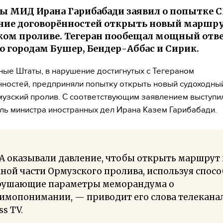
ы МИД Ирана Гарибабади заявил о попытке 
ие договорённостей открыть новый маршру
ом проливе. Тегеран пообещал мощный отве
о городам Бушер, Бендер-Аббас и Сирик.
ые Штаты, в нарушение достигнутых с Тегераном
ностей, предприняли попытку открыть новый судоходны
узский пролив. С соответствующим заявлением выступи
ль министра иностранных дел Ирана Казем Гарибабади.
А оказывали давление, чтобы открыть маршрут
ой части Ормузского пролива, используя спосо
рушающие параметры меморандума о
имопонимании, — приводит его слова телекана
ss TV.