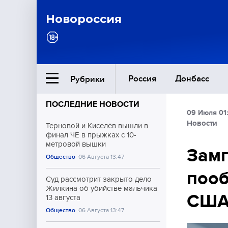
Новороссия
Россия
Донбасс
Рубрики
ПОСЛЕДНИЕ НОВОСТИ
09 Июля 01
Ближний Восток
Новости
Терновой и Киселёв вышли в
финал ЧЕ в прыжках с 10-
метровой вышки
Общество
Зам
Общество
06 Августа 13:47
пооб
Культура
Суд рассмотрит закрыто дело
Жилкина об убийстве мальчика
СШ
13 августа
Общество
06 Августа 13:47