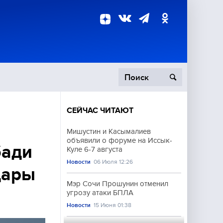
СЕЙЧАС ЧИТАЮТ
пецоперация
Мишустин и Касымалиев
объявили о форуме на Иссык-
роисшествия
бади
Куле 6-7 августа
Новости
06 Июля 12:26
дары
Мэр Сочи Прошунин отменил
угрозу атаки БПЛА
Новости
15 Июня 01:38