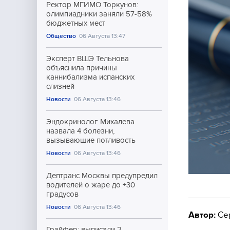
Ректор МГИМО Торкунов:
олимпиадники заняли 57-58%
бюджетных мест
Общество
06 Августа 13:47
Эксперт ВШЭ Тельнова
объяснила причины
каннибализма испанских
слизней
Новости
06 Августа 13:46
Эндокринолог Михалева
назвала 4 болезни,
вызывающие потливость
Новости
06 Августа 13:46
Дептранс Москвы предупредил
водителей о жаре до +30
градусов
Новости
06 Августа 13:46
Автор:
Се
Грайфер: выписали 2