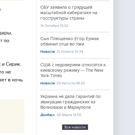
СБУ заявила о грядущей
я
масштабной кибератаке на
госструктуры страны
14 Октября 10:02
дары,
Сын Плющенко Егор Ермак
т по
обвинил отца во лжи
Новости
21 Апреля 14:34
 и Сирик.
США с недоверием относятся к
киевскому режиму — The New
то не
York Times
ет в ночь
Новости
03 Августа 08:20
Украина не дала гарантий по
эвакуации гражданских из
Волновахи и Мариуполя
Донбасс
06 Марта 14:05
Все новости