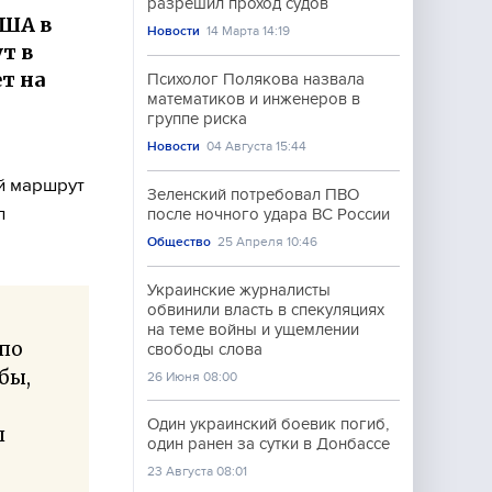
разрешил проход судов
США в
Новости
14 Марта 14:19
т в
т на
Психолог Полякова назвала
математиков и инженеров в
группе риска
Новости
04 Августа 15:44
й маршрут
Зеленский потребовал ПВО
л
после ночного удара ВС России
Общество
25 Апреля 10:46
Украинские журналисты
обвинили власть в спекуляциях
на теме войны и ущемлении
 по
свободы слова
бы,
26 Июня 08:00
Один украинский боевик погиб,
л
один ранен за сутки в Донбассе
23 Августа 08:01