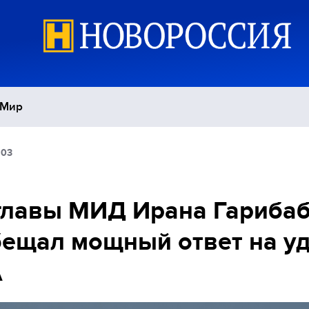
Мир
:03
Политика
С
Экономика
П
главы МИД Ирана Гариба
ещал мощный ответ на у
Спорт
А