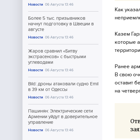
Новости
06 Августа 13:46
Как указа
неприемл
Более 5 тыс. призывников
начнут подготовку в Швеции в
августе
Казем Гар
Новости
06 Августа 13:46
которые а
территори
Жаров сравнил «Битву
экстрасенсов» с быстрыми
углеводами
Ранее арм
Новости
06 Августа 13:46
В свою оч
оставит б
Bild: дроны атаковали судно Emil
в 39 км от Одессы
на четвер
Новости
06 Августа 13:46
Пашинян: Электрические сети
Армении уйдут в доверительное
От
управление
зая
Новости
06 Августа 13:46