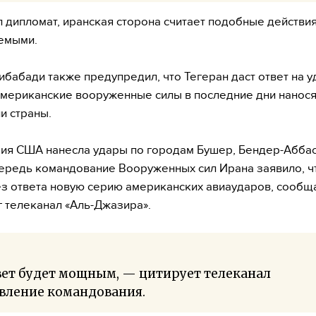
л дипломат, иранская сторона считает подобные действи
емыми.
ибабади также предупредил, что Тегеран даст ответ на у
мериканские вооруженные силы в последние дни нанося
и страны.
ия США нанесла удары по городам Бушер, Бендер-Аббас
ередь командование Вооруженных сил Ирана заявило, ч
ез ответа новую серию американских авиаударов, сообща
г телеканал «Аль-Джазира».
вет будет мощным, — цитирует телеканал
вление командования.