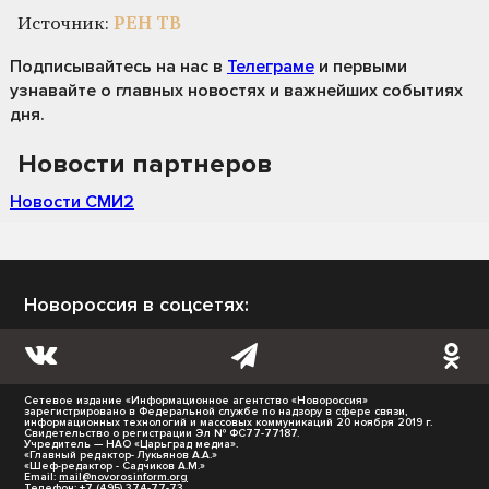
Источник:
РЕН ТВ
Подписывайтесь на нас
в
Телеграме
и первыми
узнавайте о главных новостях и важнейших событиях
дня.
Новости партнеров
Новости СМИ2
Новороссия в соцсетях:
Сетевое издание «Информационное агентство «Новороссия»
зарегистрировано в Федеральной службе по надзору в сфере связи,
информационных технологий и массовых коммуникаций 20 ноября 2019 г.
Свидетельство о регистрации Эл № ФС77-77187.
Учредитель — НАО «Царьград медиа».
«Главный редактор- Лукьянов А.А.»
«Шеф-редактор - Садчиков А.М.»
Email:
mail@novorosinform.org
Телефон: +7 (495) 374-77-73