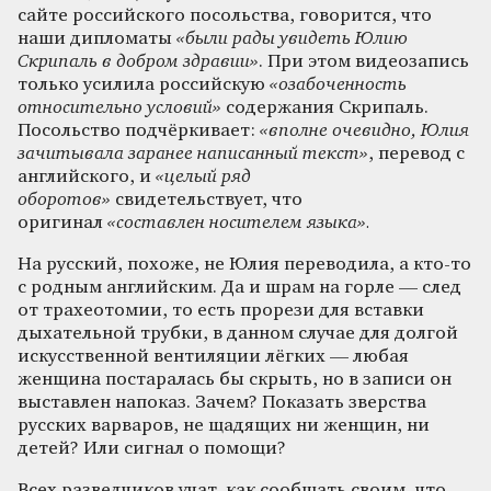
сайте российского посольства, говорится, что
наши дипломаты
«были рады увидеть Юлию
Скрипаль в добром здравии»
. При этом видеозапись
только усилила российскую
«озабоченность
относительно условий»
содержания Скрипаль.
Посольство подчёркивает:
«вполне очевидно, Юлия
зачитывала заранее написанный текст»
, перевод с
английского, и
«целый ряд
оборотов»
свидетельствует, что
оригинал
«составлен носителем языка».
На русский, похоже, не Юлия переводила, а кто-то
с родным английским. Да и шрам на горле — след
от трахеотомии, то есть прорези для вставки
дыхательной трубки, в данном случае для долгой
искусственной вентиляции лёгких — любая
женщина постаралась бы скрыть, но в записи он
выставлен напоказ. Зачем? Показать зверства
русских варваров, не щадящих ни женщин, ни
детей? Или сигнал о помощи?
Всех разведчиков учат, как сообщать своим, что